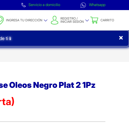
Servicio a domicilio
Whatsapp
REGISTRO /
INGRESA TU DIRECCIÓN
CARRITO
INICIAR SESIÓN
×
e ti📱
se Oleos Negro Plat 2 1Pz
rta)
a)