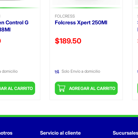
N
FOLCRESS
en Control G
Folcress Xpert 250Ml
18Ml
ido de
Precio reducido de
0
$189.50
(Oferta)
a domicilio
Solo
Envío a domicilio
AR AL CARRITO
AGREGAR AL CARRITO
otros
Servicio al cliente
Sucursale