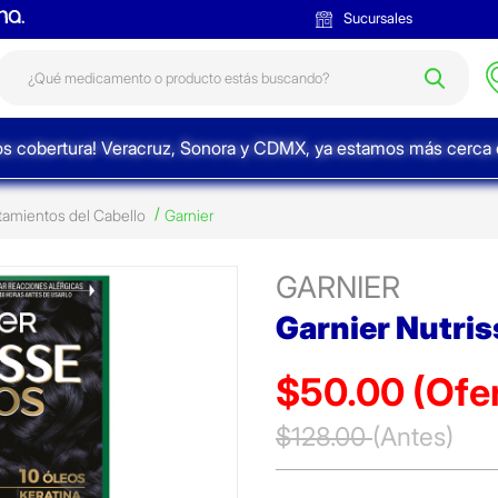
Sucursales
s cobertura! Veracruz, Sonora y CDMX, ya estamos más cerca d
tamientos del Cabello
Garnier
GARNIER
Garnier Nutris
$50.00
(Ofe
Precio reducido de
$128.00
(Antes)
(Ofert