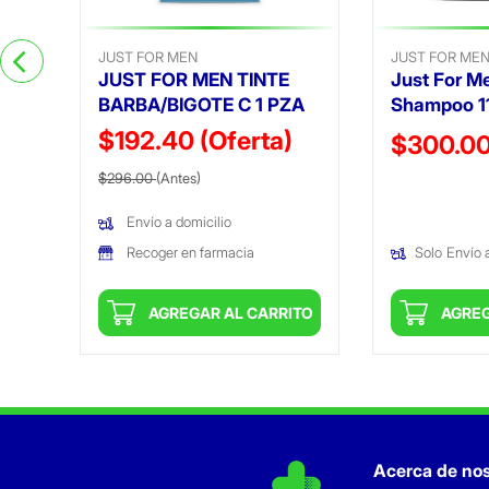
JUST FOR MEN
JUST FOR ME
JUST FOR MEN TINTE
Just For M
BARBA/BIGOTE C 1 PZA
Shampoo 1
$192.40
(Oferta)
Precio reduc
$300.0
Precio reducido de
(Oferta)
$296.00
(Antes)
(Oferta)
Envío a domicilio
Recoger en farmacia
Solo
Envío 
ITO
AGREGAR AL CARRITO
AGREG
Acerca de nos