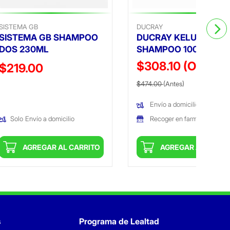
SISTEMA GB
DUCRAY
SISTEMA GB SHAMPOO
DUCRAY KELUAL-DS
DOS 230ML
SHAMPOO 100ML
$308.10
(Oferta)
Precio reducido de
$219.00
Precio reducido de
(Oferta)
(Oferta)
$474.00
(Antes)
Envío a domicilio
Recoger en farmacia
Solo
Envío a domicilio
AGREGAR AL CARRITO
AGREGAR AL CARRI
s
Programa de Lealtad