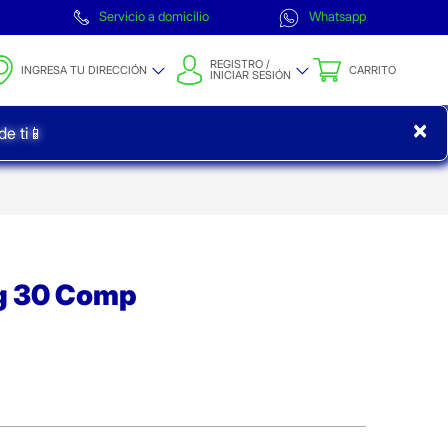
Servicio a domicilio
Whatsapp
REGISTRO /
INGRESA TU DIRECCIÓN
CARRITO
INICIAR SESIÓN
×
e ti📱
g 30 Comp