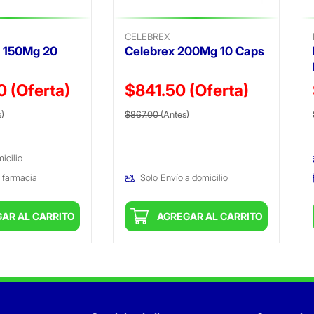
CELEBREX
d 150Mg 20
Celebrex 200Mg 10 Caps
00
(Oferta)
$841.50
(Oferta)
ido de
(Oferta)
Precio reducido de
(Oferta)
s)
$867.00
(Antes)
icilio
 farmacia
Solo
Envío a domicilio
AR AL CARRITO
AGREGAR AL CARRITO