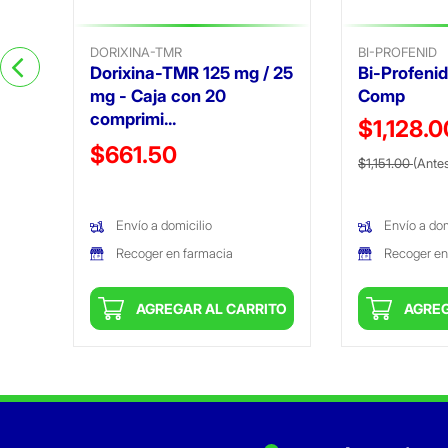
DORIXINA-TMR
BI-PROFENID
Dorixina-TMR 125 mg / 25
Bi-Profeni
mg - Caja con 20
Comp
comprimi...
$1,128.
Precio reducido de
$661.50
Precio reduc
$1,151.00
(Ante
(Oferta)
Envío a domicilio
Envío a dom
Recoger en farmacia
Recoger en
ITO
AGREGAR AL CARRITO
AGREG