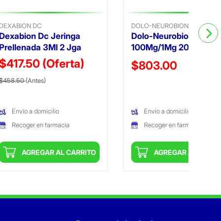
DEXABION DC
DOLO-NEUROBION
Dexabion Dc Jeringa
Dolo-Neurobion Retar
Prellenada 3Ml 2 Jga
100Mg/1Mg 20 Tabs
$417.50
(Oferta)
Precio reducido de
$803.00
Precio reducido de
(Oferta)
$458.50
(Antes)
(Oferta)
Envío a domicilio
Envío a domicilio
Recoger en farmacia
Recoger en farmacia
AGREGAR AL CARRITO
AGREGAR AL CARRI