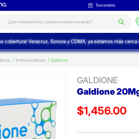
Sucursales
s cobertura! Veracruz, Sonora y CDMX, ya estamos más cerca d
áticos
Antirreumáticos
Galdione
GALDIONE
Galdione 20M
$1,456.00
Precio reducido de
(Oferta)