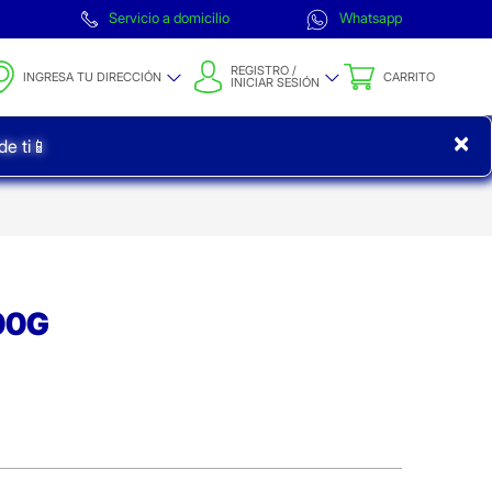
Servicio a domicilio
Whatsapp
REGISTRO /
INGRESA TU DIRECCIÓN
CARRITO
INICIAR SESIÓN
×
e ti📱
400G