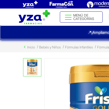
MENÚ DE
CATEGORÍAS
📍¡Ampliamo
Inicio
Bebés y Niños
Fórmulas Infantiles
Fórmula