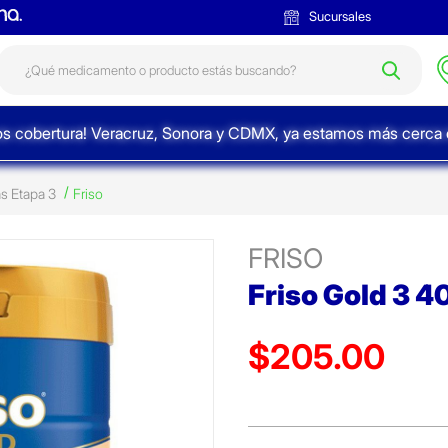
Sucursales
s cobertura! Veracruz, Sonora y CDMX, ya estamos más cerca d
s Etapa 3
Friso
FRISO
Friso Gold 3 
$205.00
Precio reducido de
(Oferta)