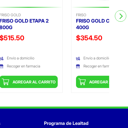
FRISO GOLD
FRISO
FRISO GOLD ETAPA 2
FRISO GOLD COMFOR
800G
400G
Precio reducido de
Precio reducido de
$515.50
$354.50
(Oferta)
(Oferta)
Envío a domicilio
Envío a domicilio
Recoger en farmacia
Recoger en farmacia
AGREGAR AL CARRITO
AGREGAR AL CARRI
s
Programa de Lealtad