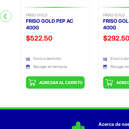
FRISO GOLD
FRISO GOLD
FRISO GOLD PEP AC
FRISO GOL
400G
400G
Precio reducido de
Precio reduc
$522.50
$292.5
(Oferta)
(Oferta)
Envío a domicilio
Envío a dom
Recoger en farmacia
Recoger en
ITO
AGREGAR AL CARRITO
AGREG
Acerca de nos