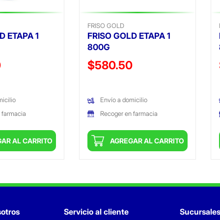
FRISO GOLD
D ETAPA 1
FRISO GOLD ETAPA 1
800G
ido de
Precio reducido de
0
$580.50
(Oferta)
icilio
Envío a domicilio
 farmacia
Recoger en farmacia
AR AL CARRITO
AGREGAR AL CARRITO
otros
Servicio al cliente
Sucursale