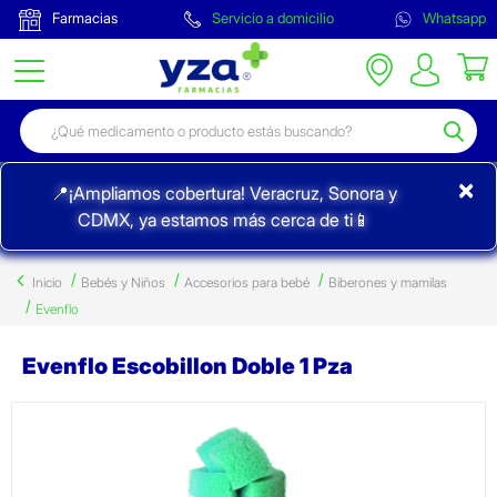
Farmacias
Servicio a domicilio
Whatsapp
×
📍¡Ampliamos cobertura! Veracruz, Sonora y
CDMX, ya estamos más cerca de ti📱
Inicio
Bebés y Niños
Accesorios para bebé
Biberones y mamilas
Evenflo
Evenflo Escobillon Doble 1 Pza