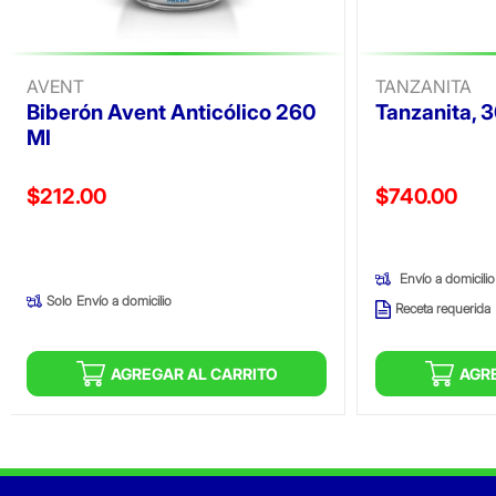
AVENT
TANZANITA
Biberón Avent Anticólico 260
Tanzanita, 3
Ml
Precio reducido de
Precio reducid
$212.00
$740.00
(Oferta)
(Oferta)
Envío a domicilio
Solo
Envío a domicilio
Receta requerida
AGREGAR AL CARRITO
AGR