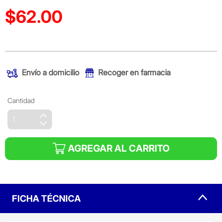
$62.00
Precio reducido de
(Oferta)
Envío a domicilio
Recoger en farmacia
Cantidad
AGREGAR AL CARRITO
FICHA TÉCNICA