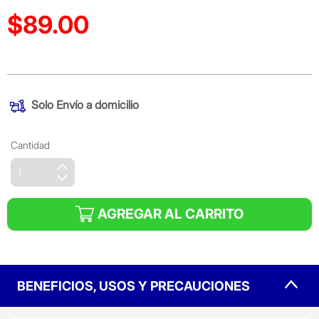
$89.00
Precio reducido de
(Oferta)
Solo
Envío a domicilio
Cantidad
AGREGAR AL CARRITO
BENEFICIOS, USOS Y PRECAUCIONES