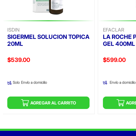
ISDIN
EFACLAR
SIGERMEL SOLUCION TOPICA
LA ROCHE 
20ML
GEL 400ML
Precio reducido de
Precio reducid
$539.00
$599.00
(Oferta)
(Oferta)
Envío a domicilio
Solo
Envío a domicilio
AGREGAR AL CARRITO
AGR