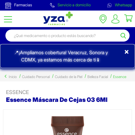
Farmacias
Servicio a domicilio
Whatsapp
×
📍¡Ampliamos cobertura! Veracruz, Sonora y
CDMX, ya estamos más cerca de ti📱
Inicio
Cuidado Personal
Cuidado de la Piel
Belleza Facial
Essence
ESSENCE
Essence Máscara De Cejas 03 6Ml