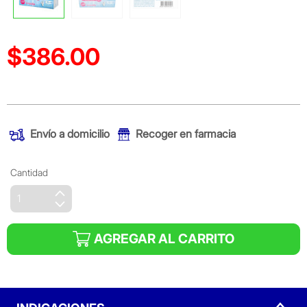
$386.00
Precio reducido de
(Oferta)
Envío a domicilio
Recoger en farmacia
Cantidad
AGREGAR AL CARRITO