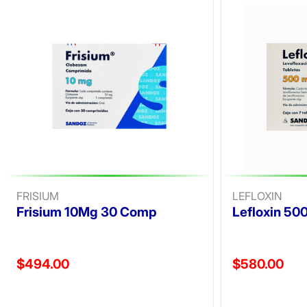
FRISIUM
LEFLOXIN
Frisium 10Mg 30 Comp
Lefloxin 50
Precio reducido de
Precio reducid
$494.00
$580.00
(Oferta)
(Oferta)