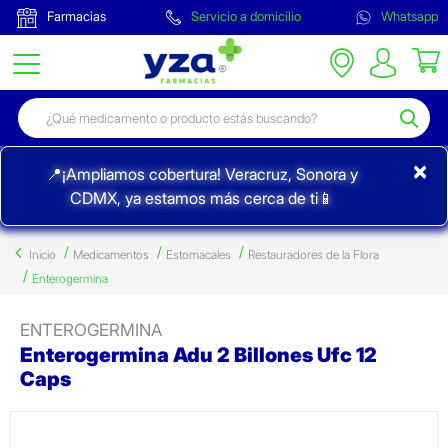
Farmacias
Servicio a domicilio
Whatsapp
×
📍¡Ampliamos cobertura! Veracruz, Sonora y
CDMX, ya estamos más cerca de ti📱
Inicio
Medicamentos
Estomacales
Restauradores de la Flora
Enterogermina
ENTEROGERMINA
Enterogermina Adu 2 Billones Ufc 12
Caps