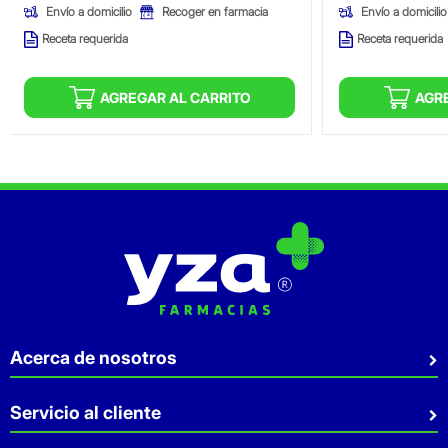
Envío a domicilio
Envío a domicilio
Recoger en farmacia
Receta requerida
Receta requerida
AGREGAR AL CARRITO
AGR
Acerca de nosotros
Quiénes somos
Servicio al cliente
Sostenibilidad