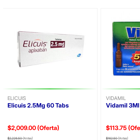
ELICUIS
VIDAMIL
Elicuis 2.5Mg 60 Tabs
Vidamil 3M
$2,009.00
(Oferta)
$113.75
(Ofe
Precio reducido de
(Oferta)
Precio reducid
(Ofer
$2,226.50
(Antes)
$162.50
(Antes)