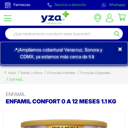
Farmacias
Servicio a domicilio
Whatsapp
×
📍¡Ampliamos cobertura! Veracruz, Sonora y
CDMX, ya estamos más cerca de ti📱
Inicio
Bebés y Niños
Fórmulas Infantiles
Formulas Especiales
ENFAMIL
ENFAMIL
ENFAMIL CONFORT 0 A 12 MESES 1.1 KG