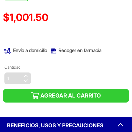
$1,001.50
Precio reducido de
(Oferta)
Envío a domicilio
Recoger en farmacia
Cantidad
AGREGAR AL CARRITO
BENEFICIOS, USOS Y PRECAUCIONES