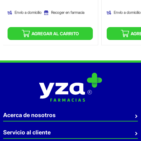
Envío a domicilio
Envío a domicilio
Recoger en farmacia
AGREGAR AL CARRITO
AGR
Acerca de nosotros
Quiénes somos
Servicio al cliente
Sostenibilidad