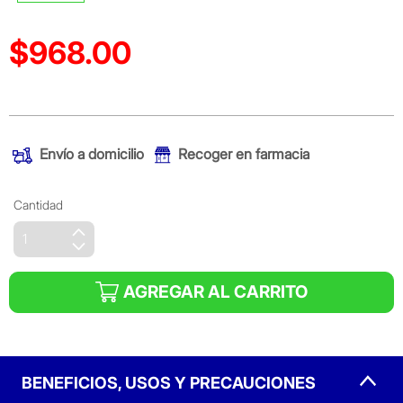
$968.00
Precio reducido de
(Oferta)
Envío a domicilio
Recoger en farmacia
Cantidad
AGREGAR AL CARRITO
BENEFICIOS, USOS Y PRECAUCIONES