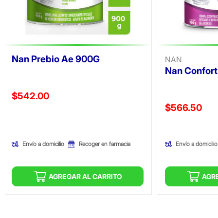
Nan Prebio Ae 900G
NAN
Nan Confort
Precio reducido de
$542.00
Precio reducid
$566.50
(Oferta)
(Oferta)
Envío a domicilio
Envío a domicilio
Recoger en farmacia
AGREGAR AL CARRITO
AGR