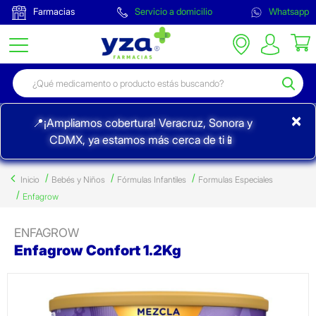
Farmacias
Servicio a domicilio
Whatsapp
×
📍¡Ampliamos cobertura! Veracruz, Sonora y
CDMX, ya estamos más cerca de ti📱
Inicio
Bebés y Niños
Fórmulas Infantiles
Formulas Especiales
Enfagrow
ENFAGROW
Enfagrow Confort 1.2Kg