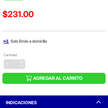
$231.00
Precio reducido de
(Oferta)
Solo
Envío a domicilio
Cantidad
AGREGAR AL CARRITO
INDICACIONES