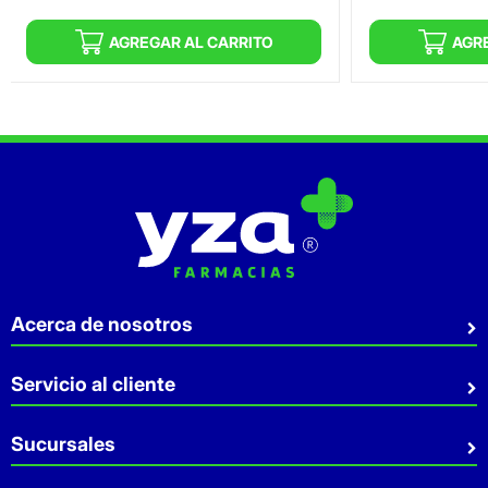
AGREGAR AL CARRITO
AGR
Acerca de nosotros
Quiénes somos
Servicio al cliente
Sostenibilidad
Preguntas Frecuentes
Sucursales
Aviso de privacidad
Contacto
Términos y Condiciones