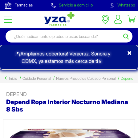
Farmacias
Servicio a domicilio
Whatsapp
×
📍¡Ampliamos cobertura! Veracruz, Sonora y
CDMX, ya estamos más cerca de ti📱
Inicio
Cuidado Personal
Nuevos Productos Cuidado Personal
Depend
DEPEND
Depend Ropa Interior Nocturno Mediana
8 Sbs