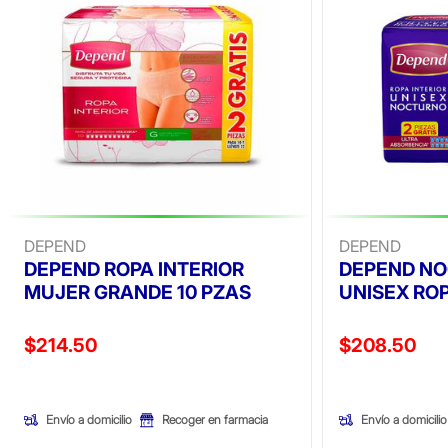
DEPEND
DEPEND
DEPEND ROPA INTERIOR
DEPEND N
MUJER GRANDE 10 PZAS
UNISEX ROP
Precio reducido de
Precio reducid
$214.50
$208.50
(Oferta)
(Oferta)
Envío a domicilio
Envío a domicilio
Recoger en farmacia