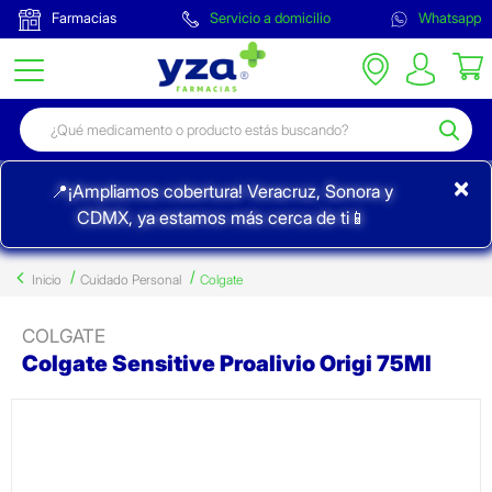
Farmacias
Servicio a domicilio
Whatsapp
×
📍¡Ampliamos cobertura! Veracruz, Sonora y
CDMX, ya estamos más cerca de ti📱
Inicio
Cuidado Personal
Colgate
COLGATE
Colgate Sensitive Proalivio Origi 75Ml