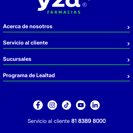
Acerca de nosotros
Quiénes somos
Servicio al cliente
Sostenibilidad
Preguntas Frecuentes
Sucursales
Aviso de privacidad
Contacto
Términos y Condiciones
Sucursales
Programa de Lealtad
Facturación
Servicio a Domicilio
Retiro en tienda
Cuídate Mucho
Réntanos tu local
Blog
Pago de Servicios
Folleto Promocional
Consultorios
Sitio Dermocosmética
Servicio al cliente
81 8389 8000