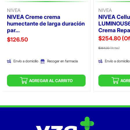
NIVEA
NIVEA
NIVEA Creme crema
NIVEA Cellu
humectante de larga duración
LUMINOUS6
par...
Crema Repa.
$254.80
(Of
Precio reducido de
$126.50
Precio reducid
(Ofer
(Oferta)
$364.00
(Antes)
Envío a domicilio
Envío a domicilio
Recoger en farmacia
AGREGAR AL CARRITO
AGR