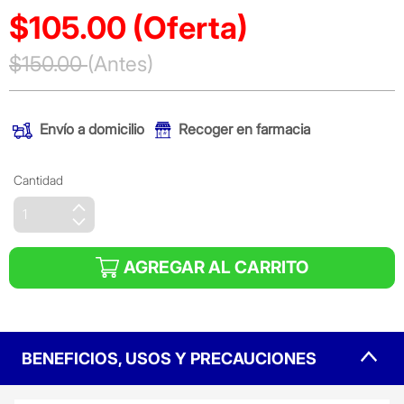
$105.00
(Oferta)
Precio reducido de
$150.00
(Antes)
(Oferta)
Envío a domicilio
Recoger en farmacia
Cantidad
AGREGAR AL CARRITO
BENEFICIOS, USOS Y PRECAUCIONES