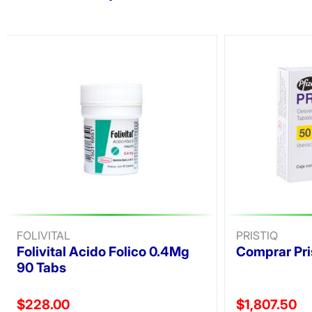
FOLIVITAL
PRISTIQ
Folivital Acido Folico 0.4Mg
Comprar Pri
90 Tabs
Precio reducido de
Precio reducid
$228.00
$1,807.50