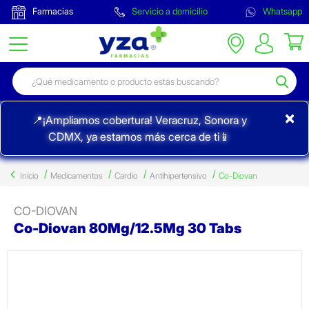
Farmacias
Servicio a domicilio
Whatsapp
×
📍¡Ampliamos cobertura! Veracruz, Sonora y
CDMX, ya estamos más cerca de ti📱
Inicio
Medicamentos
Cardio
Antihipertensivo
Co-Diovan
CO-DIOVAN
Co-Diovan 80Mg/12.5Mg 30 Tabs