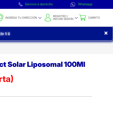
Servicio a domicilio
Whatsapp
REGISTRO /
INGRESA TU DIRECCIÓN
CARRITO
INICIAR SESIÓN
×
e ti📱
ct Solar Liposomal 100Ml
rta)
ta)