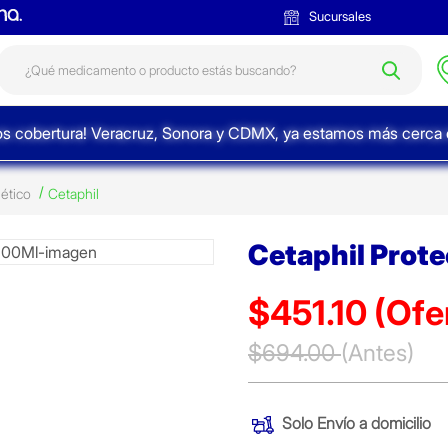
Sucursales
s cobertura! Veracruz, Sonora y CDMX, ya estamos más cerca d
ético
Cetaphil
Cetaphil Prote
$451.10
(Ofe
Precio reducido de
$694.00
(Antes)
(Ofer
Solo
Envío a domicilio