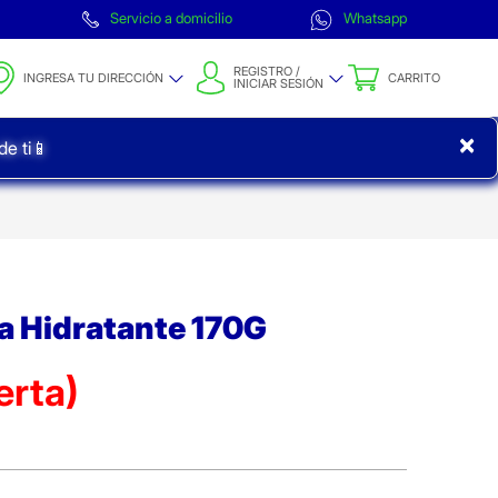
Servicio a domicilio
Whatsapp
REGISTRO /
INGRESA TU DIRECCIÓN
CARRITO
INICIAR SESIÓN
×
e ti📱
a Hidratante 170G
erta)
ta)