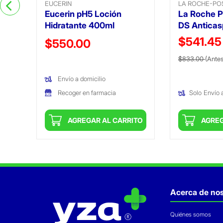
EUCERIN
LA ROCHE-PO
Eucerin pH5 Loción
La Roche P
Hidratante 400ml
DS Anticas
$541.4
Precio reducido de
$550.00
Precio reduc
(Oferta)
$833.00
(Antes
Envío a domicilio
Recoger en farmacia
Solo
Envío 
ITO
AGREGAR AL CARRITO
AGREG
Acerca de nos
Quiénes somos