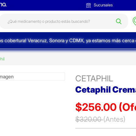
Sucursales
s cobertura! Veracruz, Sonora y CDMX, ya estamos más cerca d
hil
CETAPHIL
Cetaphil Crem
$256.00
(Of
Precio reducido de
$320.00
(Antes)
(Ofer