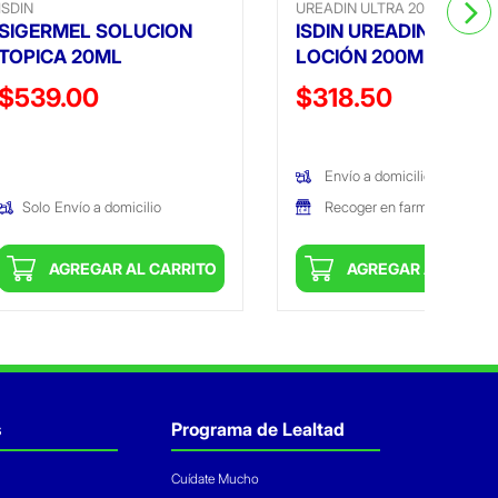
ISDIN
UREADIN ULTRA 20
SIGERMEL SOLUCION
ISDIN UREADIN ULTRA 
TOPICA 20ML
LOCIÓN 200ML
Precio reducido de
Precio reducido de
$539.00
$318.50
(Oferta)
(Oferta)
Envío a domicilio
Recoger en farmacia
Solo
Envío a domicilio
AGREGAR AL CARRITO
AGREGAR AL CARRI
s
Programa de Lealtad
Cuídate Mucho