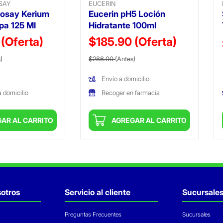
SAY
EUCERIN
osay Kerium
Eucerin pH5 Loción
pa 125 Ml
Hidratante 100ml
5
(Oferta)
$185.90
(Oferta)
ido de
(Oferta)
Precio reducido de
(Oferta)
)
$286.00
(Antes)
Envío a domicilio
Recoger en farmacia
a domicilio
AR AL CARRITO
AGREGAR AL CARRITO
otros
Servicio al cliente
Sucursale
Preguntas Frecuentes
Sucursales