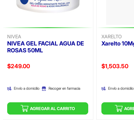
NIVEA
XARELTO
NIVEA GEL FACIAL AGUA DE
Xarelto 10
ROSAS 50ML
Precio reducido de
Precio reducid
$249.00
$1,503.50
(Oferta)
(Oferta)
Envío a domicilio
Envío a domicilio
Recoger en farmacia
AGREGAR AL CARRITO
AGR