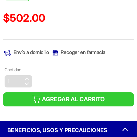
$502.00
Precio reducido de
(Oferta)
Envío a domicilio
Recoger en farmacia
Cantidad
AGREGAR AL CARRITO
BENEFICIOS, USOS Y PRECAUCIONES