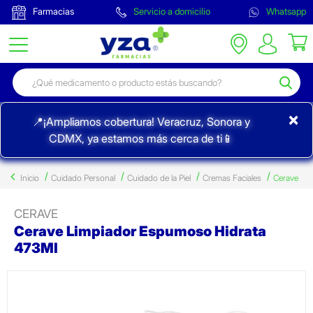
Farmacias
Servicio a domicilio
Whatsapp
×
📍¡Ampliamos cobertura! Veracruz, Sonora y
CDMX, ya estamos más cerca de ti📱
Inicio
Cuidado Personal
Cuidado de la Piel
Cremas Faciales
Cerave
CERAVE
Cerave Limpiador Espumoso Hidrata
473Ml