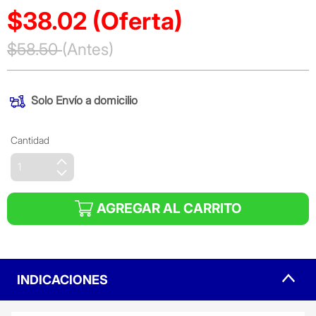
$38.02
(Oferta)
Precio reducido de
$58.50
(Antes)
(Oferta)
Solo
Envío a domicilio
Cantidad
AGREGAR AL CARRITO
INDICACIONES