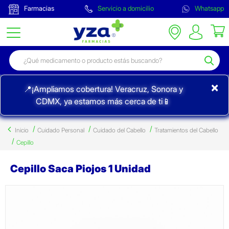
Farmacias
Servicio a domicilio
Whatsapp
×
📍¡Ampliamos cobertura! Veracruz, Sonora y
CDMX, ya estamos más cerca de ti📱
Inicio
Cuidado Personal
Cuidado del Cabello
Tratamientos del Cabello
Cepillo
Cepillo Saca Piojos 1 Unidad