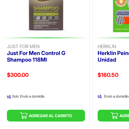
JUST FOR MEN
HERKLIN
Just For Men Control G
Herklin Pein
Shampoo 118Ml
Unidad
Precio reducido de
Precio reducid
$300.00
$160.50
(Oferta)
(Oferta)
Envío a domicilio
Solo
Envío a domicilio
AGREGAR AL CARRITO
AGR