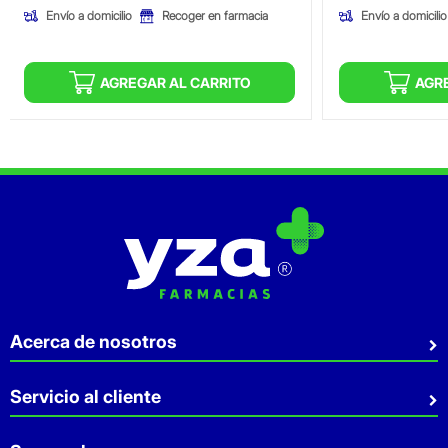
Envío a domicilio
Envío a domicilio
Recoger en farmacia
AGREGAR AL CARRITO
AGR
Acerca de nosotros
Quiénes somos
Servicio al cliente
Sostenibilidad
Preguntas Frecuentes