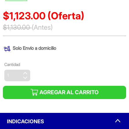
$1,123.00
(Oferta)
Precio reducido de
$1,130.00
(Antes)
(Oferta)
Solo
Envío a domicilio
Cantidad
AGREGAR AL CARRITO
INDICACIONES