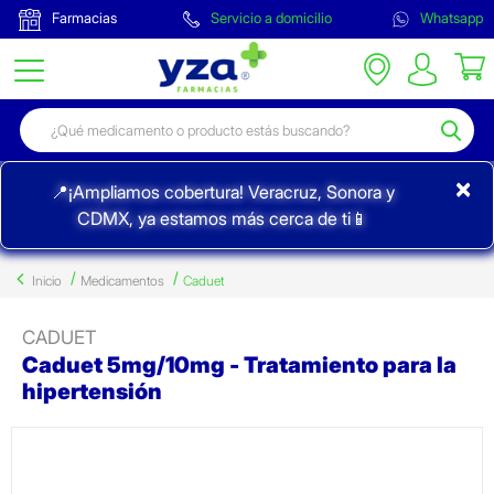
Farmacias
Servicio a domicilio
Whatsapp
×
📍¡Ampliamos cobertura! Veracruz, Sonora y
CDMX, ya estamos más cerca de ti📱
Inicio
Medicamentos
Caduet
CADUET
Caduet 5mg/10mg - Tratamiento para la
hipertensión