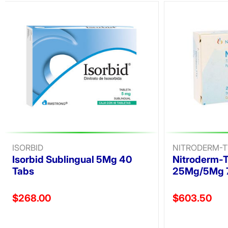
ISORBID
NITRODERM-T
Isorbid Sublingual 5Mg 40
Nitroderm-T
Tabs
25Mg/5Mg 7
Precio reducido de
Precio reducid
$268.00
$603.50
(Oferta)
(Oferta)