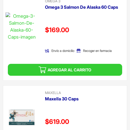
OMEGA 3
Omega 3 Salmon De Alaska 60 Caps
Precio reducido de
$169.00
(Oferta)
Envío a domicilio
Recoger en farmacia
AGREGAR AL CARRITO
MAXELLA
Maxella 30 Caps
Precio reducido de
$619.00