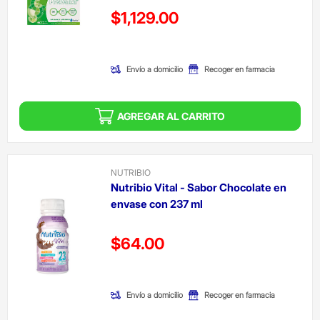
Precio reducido de
$1,129.00
(Oferta)
Envío a domicilio
Recoger en farmacia
AGREGAR AL CARRITO
NUTRIBIO
Nutribio Vital - Sabor Chocolate en
envase con 237 ml
Precio reducido de
$64.00
(Oferta)
Envío a domicilio
Recoger en farmacia