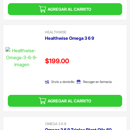
AGREGAR AL CARRITO
HEALTHWISE
Healthwise Omega 3 6 9
Precio reducido de
$199.00
(Oferta)
Envío a domicilio
Recoger en farmacia
AGREGAR AL CARRITO
OMEGA 3 6 9
Omega 3 6 9 Triplex Plant Oils 60