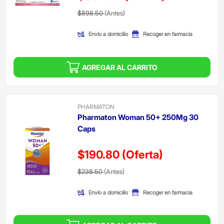
Precio reducido de
(Oferta)
$898.50
(Antes)
Envío a domicilio
Recoger en farmacia
AGREGAR AL CARRITO
PHARMATON
Pharmaton Woman 50+ 250Mg 30
Caps
$190.80
(Oferta)
Precio reducido de
(Oferta)
$238.50
(Antes)
Envío a domicilio
Recoger en farmacia