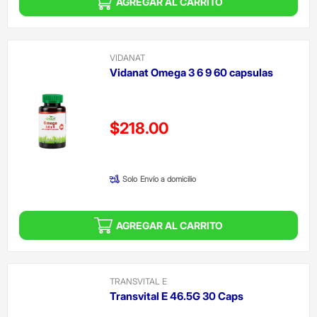
AGREGAR AL CARRITO
VIDANAT
Vidanat Omega 3 6 9 60 capsulas
Precio reducido de
$218.00
(Oferta)
Solo
Envío a domicilio
AGREGAR AL CARRITO
TRANSVITAL E
Transvital E 46.5G 30 Caps