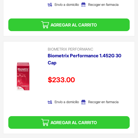
Envío a domicilio
Recoger en farmacia
AGREGAR AL CARRITO
BIOMETRIX PERFORMANC
Biometrix Performance 1.452G 30
Cap
Precio reducido de
$233.00
(Oferta)
Envío a domicilio
Recoger en farmacia
AGREGAR AL CARRITO