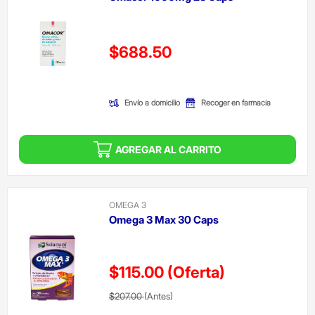
Precio reducido de
$688.50
(Oferta)
Envío a domicilio
Recoger en farmacia
AGREGAR AL CARRITO
OMEGA 3
Omega 3 Max 30 Caps
$115.00
(Oferta)
Precio reducido de
(Oferta)
$207.00
(Antes)