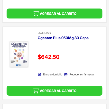
AGREGAR AL CARRITO
OGESTAN
Ogestan Plus 950Mg 30 Caps
Precio reducido de
$642.50
(Oferta)
Envío a domicilio
Recoger en farmacia
AGREGAR AL CARRITO