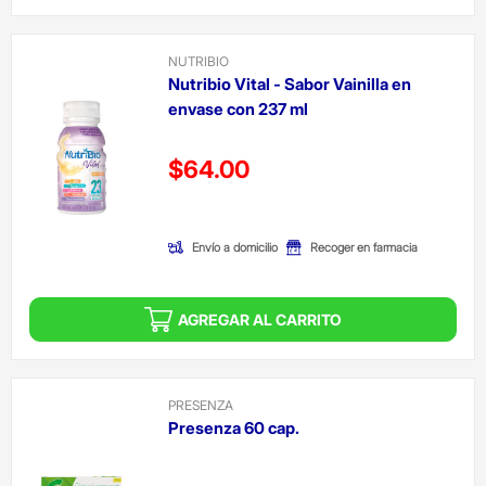
NUTRIBIO
Nutribio Vital - Sabor Vainilla en
envase con 237 ml
Precio reducido de
$64.00
(Oferta)
Envío a domicilio
Recoger en farmacia
AGREGAR AL CARRITO
PRESENZA
Presenza 60 cap.