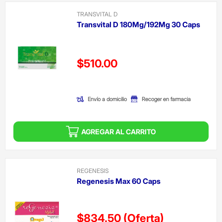
TRANSVITAL D
Transvital D 180Mg/192Mg 30 Caps
Precio reducido de
$510.00
(Oferta)
Envío a domicilio
Recoger en farmacia
AGREGAR AL CARRITO
REGENESIS
Regenesis Max 60 Caps
$834.50
(Oferta)