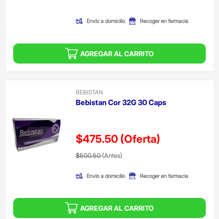
(Oferta)
Envío a domicilio
Recoger en farmacia
AGREGAR AL CARRITO
BEBISTAN
Bebistan Cor 32G 30 Caps
$475.50
(Oferta)
Precio reducido de
(Oferta)
$500.50
(Antes)
Envío a domicilio
Recoger en farmacia
AGREGAR AL CARRITO