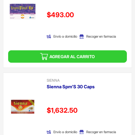
Precio reducido de
$493.00
(Oferta)
Envío a domicilio
Recoger en farmacia
AGREGAR AL CARRITO
SIENNA
Sienna Spm’S 30 Caps
Precio reducido de
$1,632.50
(Oferta)
Envío a domicilio
Recoger en farmacia