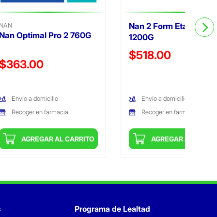
NAN
Nan 2 Form Etapa 2
Nan Optimal Pro 2 760G
1200G
Precio reducido de
$518.00
Precio reducido de
$363.00
(Oferta)
(Oferta)
Envío a domicilio
Envío a domicilio
Recoger en farmacia
Recoger en farmacia
AGREGAR AL CARRITO
AGREGAR AL CARRI
s
Programa de Lealtad