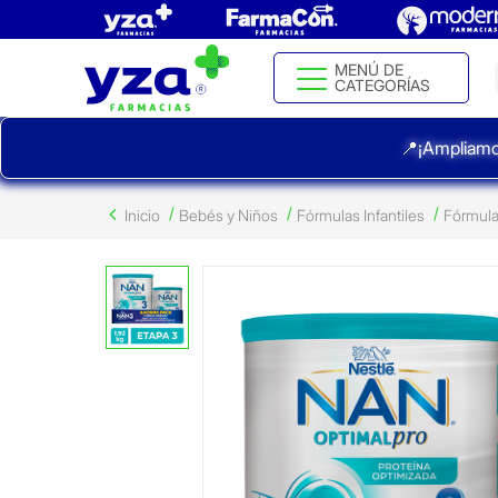
MENÚ DE
CATEGORÍAS
📍¡Ampliamo
Inicio
Bebés y Niños
Fórmulas Infantiles
Fórmula