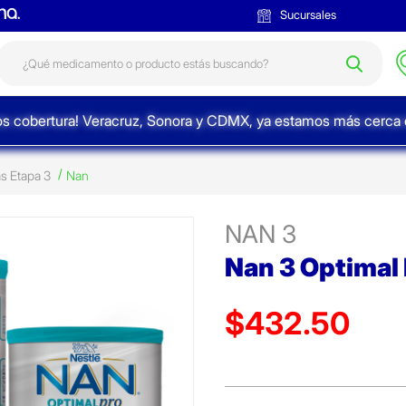
Sucursales
s cobertura! Veracruz, Sonora y CDMX, ya estamos más cerca d
s Etapa 3
Nan
NAN 3
Nan 3 Optimal
$432.50
Precio reducido de
(Oferta)