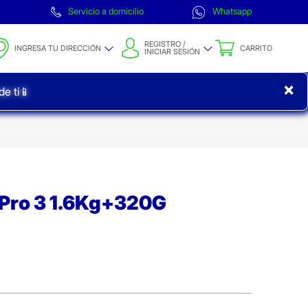
Servicio a domicilio
Whatsapp
REGISTRO /
INGRESA TU DIRECCIÓN
CARRITO
INICIAR SESIÓN
×
e ti📱
 Pro 3 1.6Kg+320G