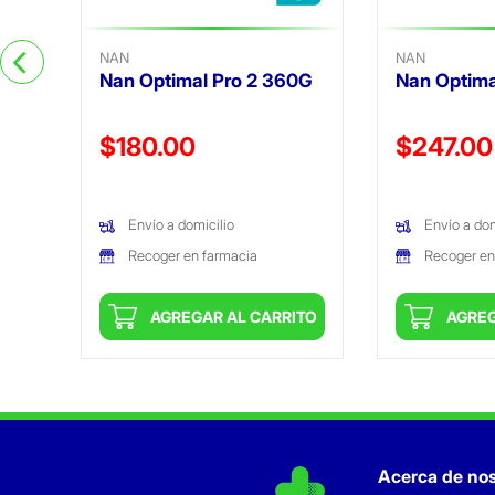
NAN
NAN
Nan Optimal Pro 2 360G
Nan Optima
Precio reducido de
Precio reduc
$180.00
$247.00
(Oferta)
(Oferta)
Envío a domicilio
Envío a dom
Recoger en farmacia
Recoger en
ITO
AGREGAR AL CARRITO
AGREG
Acerca de nos