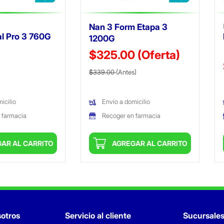
Nan 3 Form Etapa 3
l Pro 3 760G
1200G
$325.00
(Oferta)
ido de
Precio reducido de
(Oferta)
$339.00
(Antes)
icilio
Envío a domicilio
 farmacia
Recoger en farmacia
AR AL CARRITO
AGREGAR AL CARRITO
otros
Servicio al cliente
Sucursale