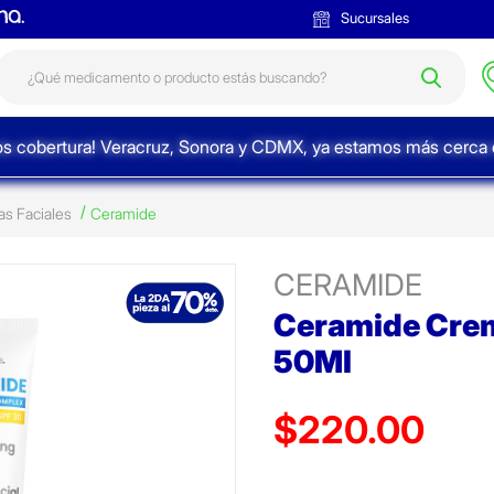
Sucursales
s cobertura! Veracruz, Sonora y CDMX, ya estamos más cerca d
s Faciales
Ceramide
CERAMIDE
Ceramide Crem
50Ml
$220.00
Precio reducido de
(Oferta)