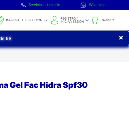
Servicio a domicilio
Whatsapp
REGISTRO /
INGRESA TU DIRECCIÓN
CARRITO
INICIAR SESIÓN
×
e ti📱
a Gel Fac Hidra Spf30