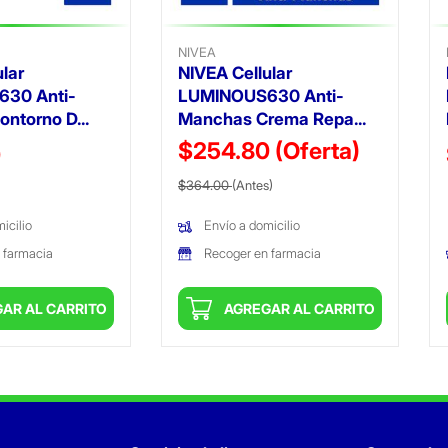
NIVEA
lar
NIVEA Cellular
30 Anti-
LUMINOUS630 Anti-
ntorno D...
Manchas Crema Repa...
$254.80
(Oferta)
ido de
0
Precio reducido de
(Oferta)
$364.00
(Antes)
icilio
Envío a domicilio
 farmacia
Recoger en farmacia
AR AL CARRITO
AGREGAR AL CARRITO