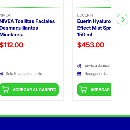
NIVEA
EUCERIN
NIVEA Toallitas Faciales
Euerin Hyaluron + 3x
Desmaquillantes
Effect Mist Spray facia
Micelares...
150 ml
Precio reducido de
Precio reducido de
$112.00
$453.00
(Oferta)
(Oferta)
Envío a domicilio
Recoger en farmacia
Solo
Envío a domicilio
AGREGAR AL CARRITO
AGREGAR AL CARRI