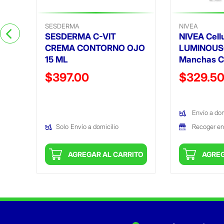
SESDERMA
NIVEA
SESDERMA C-VIT
NIVEA Cellu
CREMA CONTORNO OJO
LUMINOUS6
15 ML
Manchas Co
Precio reducido de
Precio reduc
$397.00
$329.5
(Oferta)
(Oferta)
Envío a dom
Recoger en
Solo
Envío a domicilio
ITO
AGREGAR AL CARRITO
AGREG