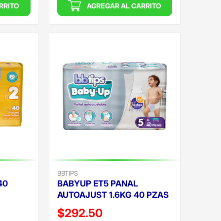
RRITO
AGREGAR AL CARRITO
BBTIPS
40
BABYUP ET5 PANAL
AUTOAJUST 1.6KG 40 PZAS
Precio reducido de
$292.50