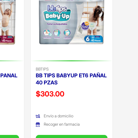
BBTIPS
7 PANAL
BB TIPS BABYUP ET6 PAÑAL
40 PZAS
Precio reducido de
$303.00
(Oferta)
Envío a domicilio
Recoger en farmacia