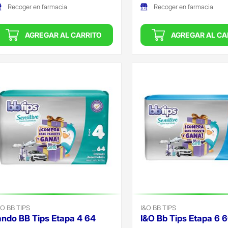
Recoger en farmacia
Recoger en farmacia
AGREGAR AL CARRITO
AGREGAR AL CA
&O BB TIPS
I&O BB TIPS
ando BB Tips Etapa 4 64
I&O Bb Tips Etapa 6 