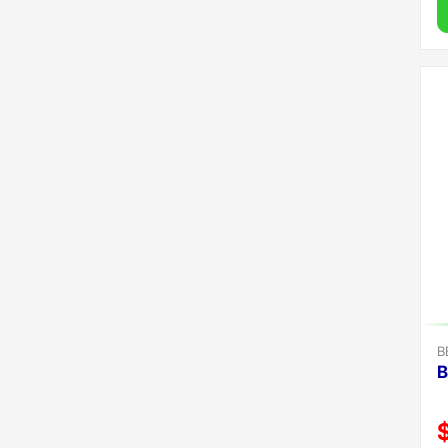
B
B
P