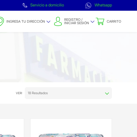
Servicio a domicilio
Whatsapp
REGISTRO /
INGRESA TU DIRECCIÓN
CARRITO
INICIAR SESIÓN
18 Resultados
VER: