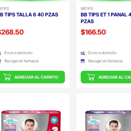
BTIPS
BBTIPS
B TIPS TALLA 6 40 PZAS
BB TIPS ET 1 PANAL 
PZAS
recio reducido de
Precio reducido de
$268.50
$166.50
Oferta)
(Oferta)
Envío a domicilio
Envío a domicilio
Recoger en farmacia
Recoger en farmacia
AGREGAR AL CARRITO
AGREGAR AL CA