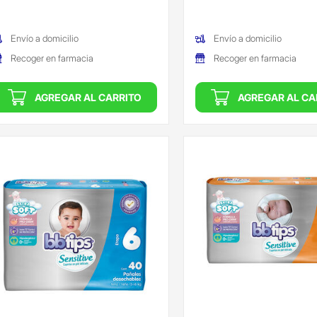
Oferta)
(Oferta)
Envío a domicilio
Envío a domicilio
Recoger en farmacia
Recoger en farmacia
AGREGAR AL CARRITO
AGREGAR AL CA