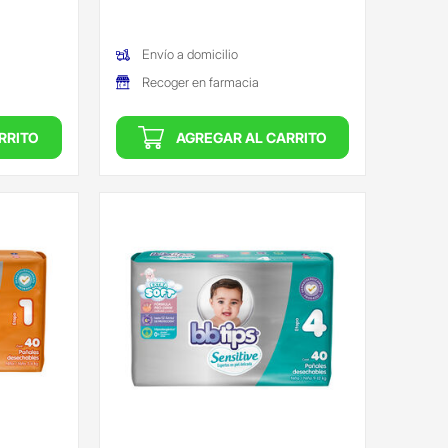
(Oferta)
Envío a domicilio
Recoger en farmacia
RRITO
AGREGAR AL CARRITO