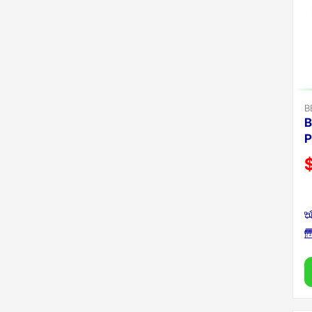
B
B
P
(