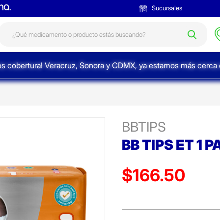
Sucursales
s cobertura! Veracruz, Sonora y CDMX, ya estamos más cerca d
BBTIPS
BB TIPS ET 1 
$166.50
Precio reducido de
(Oferta)