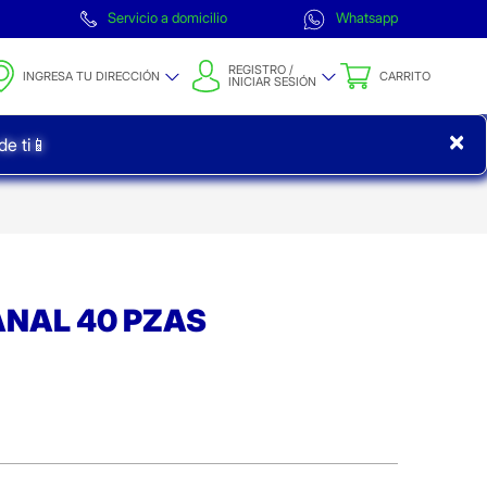
Servicio a domicilio
Whatsapp
REGISTRO /
INGRESA TU DIRECCIÓN
CARRITO
INICIAR SESIÓN
×
e ti📱
PANAL 40 PZAS