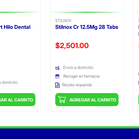
STILNOX
t Hilo Dental
Stilnox Cr 12.5Mg 28 Tabs
ido de
Precio reducido de
$2,501.00
(Oferta)
Envío a domicilio
Recoger en farmacia
a domicilio
Receta requerida
AR AL CARRITO
AGREGAR AL CARRITO