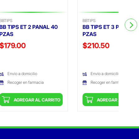
BBTIPS
BBTIPS
BB TIPS ET 2 PANAL 40
BB TIPS ET 3 PANAL 4
PZAS
PZAS
Precio reducido de
Precio reducido de
$179.00
$210.50
(Oferta)
(Oferta)
Envío a domicilio
Envío a domicilio
Recoger en farmacia
Recoger en farmacia
AGREGAR AL CARRITO
AGREGAR AL CARRI