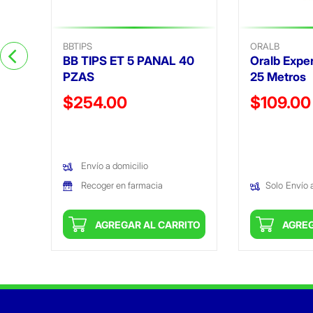
BBTIPS
ORALB
BB TIPS ET 5 PANAL 40
Oralb Exper
PZAS
25 Metros
Precio reducido de
Precio reduc
$254.00
$109.00
(Oferta)
(Oferta)
Envío a domicilio
Recoger en farmacia
Solo
Envío 
ITO
AGREGAR AL CARRITO
AGREG