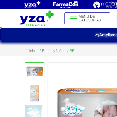
MENÚ DE
CATEGORÍAS
📍¡Ampliamo
Inicio
Bebés y Niños
BB