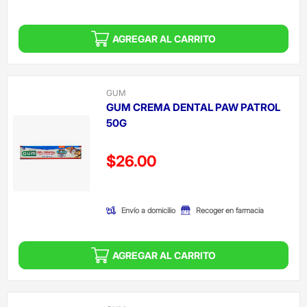
AGREGAR AL CARRITO
GUM
GUM CREMA DENTAL PAW PATROL
50G
Precio reducido de
$26.00
(Oferta)
Envío a domicilio
Recoger en farmacia
AGREGAR AL CARRITO