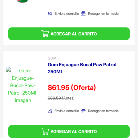
(Oferta)
Envío a domicilio
Recoger en farmacia
AGREGAR AL CARRITO
GUM
Gum Enjuague Bucal Paw Patrol
250Ml
$61.95
(Oferta)
Precio reducido de
(Oferta)
$88.50
(Antes)
Envío a domicilio
Recoger en farmacia
AGREGAR AL CARRITO