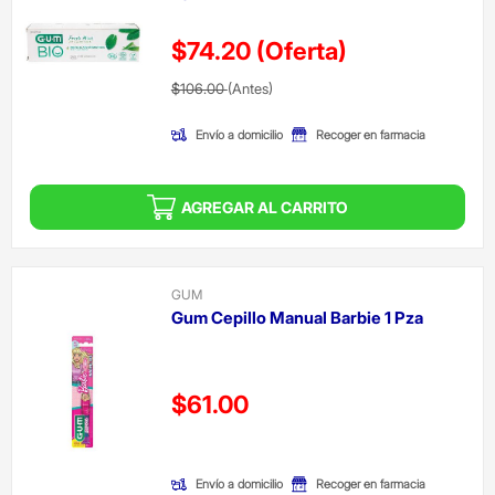
$74.20
(Oferta)
Precio reducido de
(Oferta)
$106.00
(Antes)
Envío a domicilio
Recoger en farmacia
AGREGAR AL CARRITO
GUM
Gum Cepillo Manual Barbie 1 Pza
Precio reducido de
$61.00
(Oferta)
Envío a domicilio
Recoger en farmacia