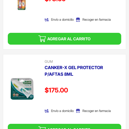
(Oferta)
Envío a domicilio
Recoger en farmacia
AGREGAR AL CARRITO
GUM
CANKER-X GEL PROTECTOR
P/AFTAS 8ML
Precio reducido de
$175.00
(Oferta)
Envío a domicilio
Recoger en farmacia