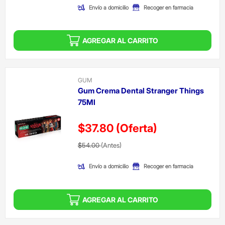
Envío a domicilio
Recoger en farmacia
AGREGAR AL CARRITO
GUM
Gum Crema Dental Stranger Things
75Ml
$37.80
(Oferta)
Precio reducido de
(Oferta)
$54.00
(Antes)
Envío a domicilio
Recoger en farmacia
AGREGAR AL CARRITO