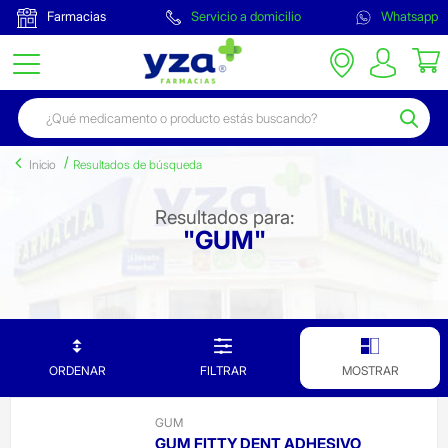
Farmacias
Servicio a domicilio
Whatsapp
Inicio
Resultados de búsqueda
Resultados para:
"GUM"
ORDENAR
FILTRAR
MOSTRAR
GUM
GUM FITTY DENT ADHESIVO