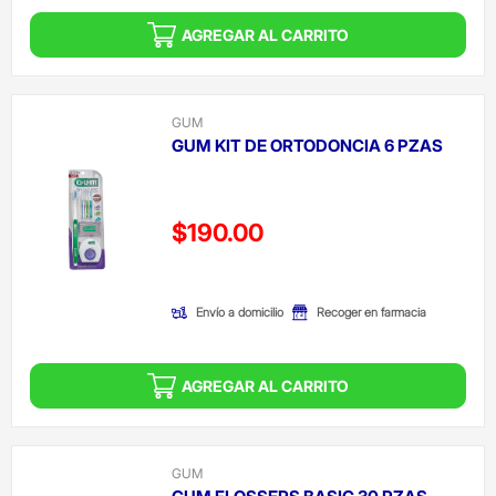
AGREGAR AL CARRITO
GUM
GUM KIT DE ORTODONCIA 6 PZAS
Precio reducido de
$190.00
(Oferta)
Envío a domicilio
Recoger en farmacia
AGREGAR AL CARRITO
GUM