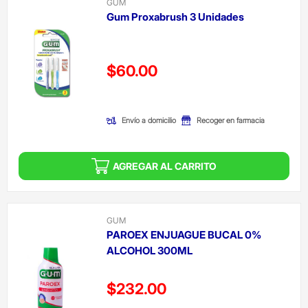
GUM
Gum Proxabrush 3 Unidades
Precio reducido de
$60.00
(Oferta)
Envío a domicilio
Recoger en farmacia
AGREGAR AL CARRITO
GUM
PAROEX ENJUAGUE BUCAL 0%
ALCOHOL 300ML
Precio reducido de
$232.00