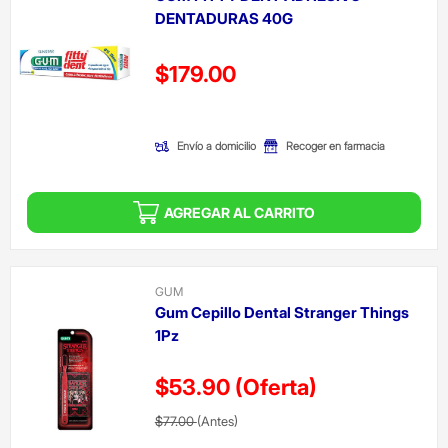
DENTADURAS 40G
Precio reducido de
$179.00
(Oferta)
Envío a domicilio
Recoger en farmacia
AGREGAR AL CARRITO
GUM
Gum Cepillo Dental Stranger Things
1Pz
$53.90
(Oferta)
Precio reducido de
(Oferta)
$77.00
(Antes)