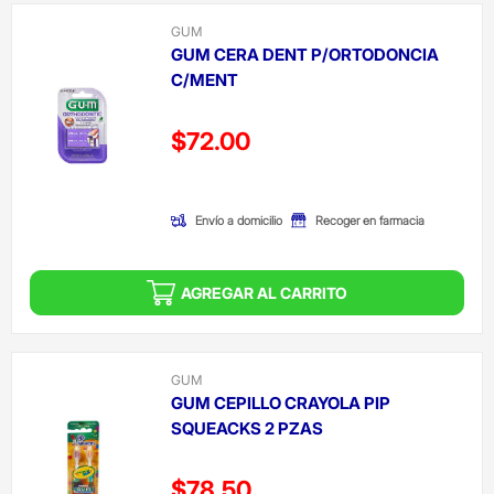
GUM
GUM CERA DENT P/ORTODONCIA
C/MENT
Precio reducido de
$72.00
(Oferta)
Envío a domicilio
Recoger en farmacia
AGREGAR AL CARRITO
GUM
GUM CEPILLO CRAYOLA PIP
SQUEACKS 2 PZAS
Precio reducido de
$78.50