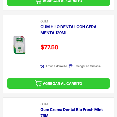
AGREGAR AL CARRITO
GUM
GUM HILO DENTAL CON CERA
MENTA 129ML
Precio reducido de
$77.50
(Oferta)
Envío a domicilio
Recoger en farmacia
AGREGAR AL CARRITO
GUM
Gum Crema Dental Bio Fresh Mint
75Ml