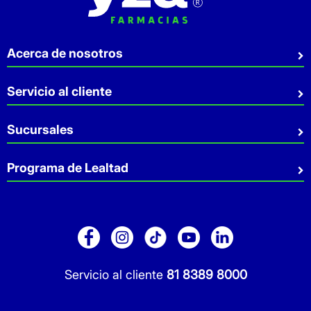
Acerca de nosotros
Quiénes somos
Servicio al cliente
Sostenibilidad
Preguntas Frecuentes
Sucursales
Aviso de privacidad
Contacto
Términos y Condiciones
Sucursales
Programa de Lealtad
Facturación
Servicio a Domicilio
Retiro en tienda
Cuídate Mucho
Réntanos tu local
Blog
Pago de Servicios
Folleto Promocional
Consultorios
Sitio Dermocosmética
Servicio al cliente
81 8389 8000