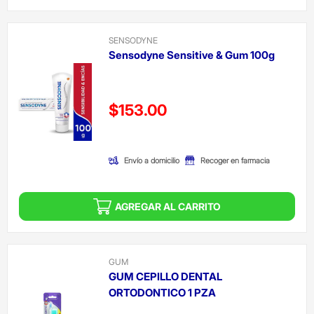
SENSODYNE
Sensodyne Sensitive & Gum 100g
Precio reducido de
$153.00
(Oferta)
Envío a domicilio
Recoger en farmacia
AGREGAR AL CARRITO
GUM
GUM CEPILLO DENTAL
ORTODONTICO 1 PZA