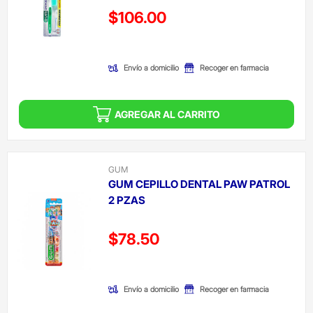
Precio reducido de
$106.00
(Oferta)
Envío a domicilio
Recoger en farmacia
AGREGAR AL CARRITO
GUM
GUM CEPILLO DENTAL PAW PATROL
2 PZAS
Precio reducido de
$78.50
(Oferta)
Envío a domicilio
Recoger en farmacia