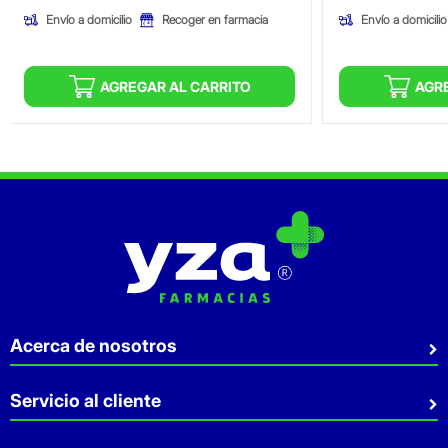
Envío a domicilio
Envío a domicilio
Recoger en farmacia
AGREGAR AL CARRITO
AGR
Acerca de nosotros
Quiénes somos
Servicio al cliente
Sostenibilidad