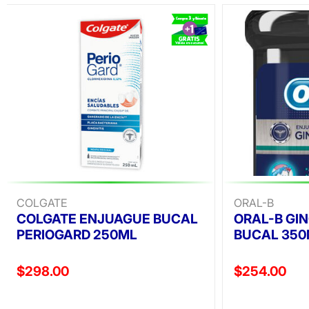
COLGATE
ORAL-B
COLGATE ENJUAGUE BUCAL
ORAL-B GI
PERIOGARD 250ML
BUCAL 350
Precio reducido de
Precio reducid
$298.00
$254.00
(Oferta)
(Oferta)