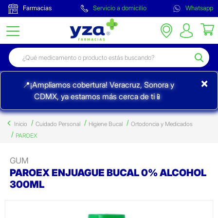
Farmacias
Servicio a domicilio
Whatsapp
×
📍¡Ampliamos cobertura! Veracruz, Sonora y
CDMX, ya estamos más cerca de ti📱
Inicio
Cuidado Personal
Higiene Bucal
Ortodoncia y Medicados
PAROEX
GUM
PAROEX ENJUAGUE BUCAL 0% ALCOHOL
300ML