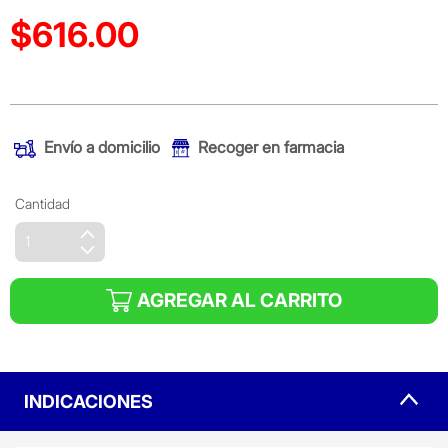
$616.00
Precio reducido de
(Oferta)
Envío a domicilio
Recoger en farmacia
Cantidad
AGREGAR AL CARRITO
INDICACIONES