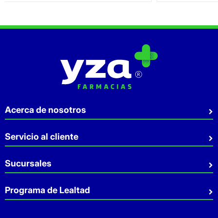
Acerca de nosotros
Quiénes somos
Servicio al cliente
Sostenibilidad
Preguntas Frecuentes
Sucursales
Aviso de privacidad
Contacto
Términos y Condiciones
Sucursales
Programa de Lealtad
Facturación
Servicio a Domicilio
Retiro en tienda
Cuídate Mucho