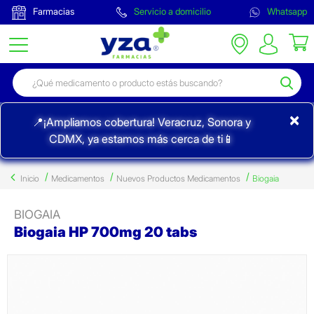
Farmacias
Servicio a domicilio
Whatsapp
×
📍¡Ampliamos cobertura! Veracruz, Sonora y
CDMX, ya estamos más cerca de ti📱
Inicio
Medicamentos
Nuevos Productos Medicamentos
Biogaia
BIOGAIA
Biogaia HP 700mg 20 tabs