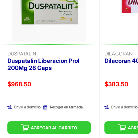
DUSPATALIN
DILACORAN
Duspatalin Liberacion Prol
Dilacoran 4
200Mg 28 Caps
Precio reducido de
Precio reducid
$968.50
$383.50
(Oferta)
(Oferta)
Envío a domicilio
Envío a domicilio
Recoger en farmacia
AGREGAR AL CARRITO
AGR