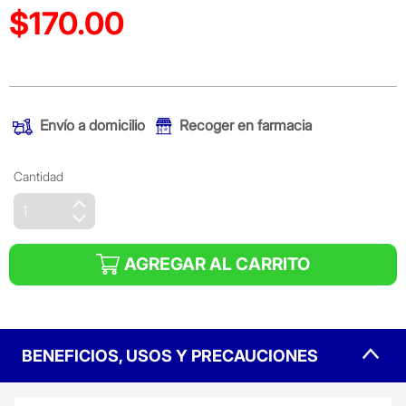
$170.00
Precio reducido de
(Oferta)
Envío a domicilio
Recoger en farmacia
Cantidad
AGREGAR AL CARRITO
BENEFICIOS, USOS Y PRECAUCIONES