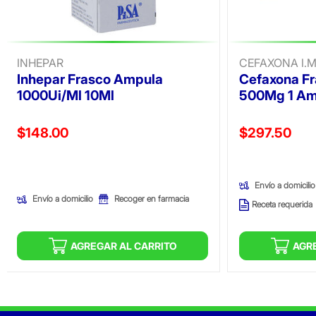
INHEPAR
CEFAXONA I.M
Inhepar Frasco Ampula
Cefaxona F
1000Ui/Ml 10Ml
500Mg 1 Am
Precio reducido de
Precio reducid
$148.00
$297.50
(Oferta)
(Oferta)
Envío a domicilio
Envío a domicilio
Recoger en farmacia
Receta requerida
AGREGAR AL CARRITO
AGR