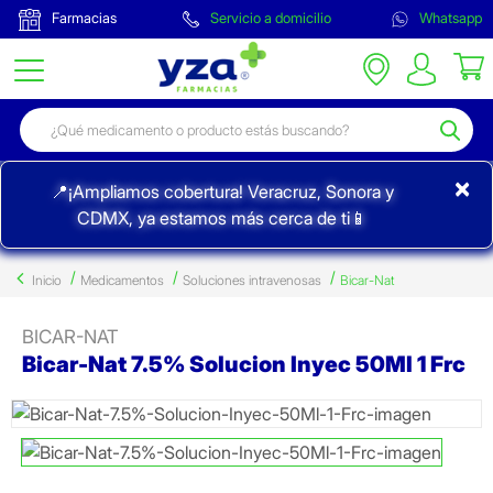
Farmacias
Servicio a domicilio
Whatsapp
×
📍¡Ampliamos cobertura! Veracruz, Sonora y
CDMX, ya estamos más cerca de ti📱
Inicio
Medicamentos
Soluciones intravenosas
Bicar-Nat
BICAR-NAT
Bicar-Nat 7.5% Solucion Inyec 50Ml 1 Frc