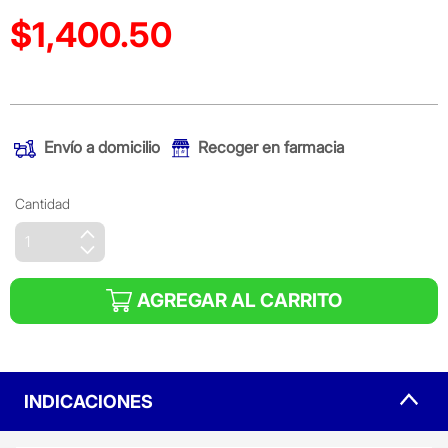
$1,400.50
Precio reducido de
(Oferta)
Envío a domicilio
Recoger en farmacia
Cantidad
AGREGAR AL CARRITO
INDICACIONES