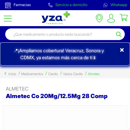
Farmacias
Servicio a domicilio
Whatsapp
×
📍¡Ampliamos cobertura! Veracruz, Sonora y
CDMX, ya estamos más cerca de ti📱
Inicio
Medicamentos
Cardio
Varios Cardio
Almetec
ALMETEC
Almetec Co 20Mg/12.5Mg 28 Comp