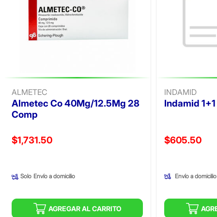
ALMETEC
INDAMID
Almetec Co 40Mg/12.5Mg 28
Indamid 1+
Comp
Precio reducido de
Precio reducid
$1,731.50
$605.50
(Oferta)
(Oferta)
Envío a domicilio
Solo
Envío a domicilio
AGREGAR AL CARRITO
AGR