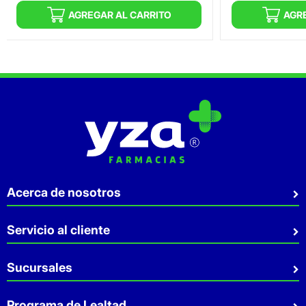
AGREGAR AL CARRITO
AGR
Acerca de nosotros
Quiénes somos
Servicio al cliente
Sostenibilidad
Preguntas Frecuentes
Sucursales
Aviso de privacidad
Contacto
Términos y Condiciones
Sucursales
Programa de Lealtad