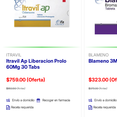
ITRAVIL
BLAMENO
Itravil Ap Liberacion Prolo
Blameno 3M
60Mg 30 Tabs
$759.00
(Oferta)
$323.00
(Of
Precio reducido de
(Oferta)
Precio reducid
(Ofer
$853.50
(Antes)
$370.00
(Antes)
Envío a domicilio
Envío a domicilio
Recoger en farmacia
Receta requerida
Receta requerida