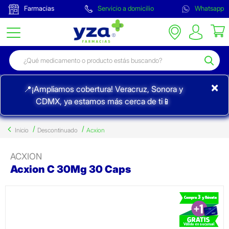
Farmacias
Servicio a domicilio
Whatsapp
×
📍¡Ampliamos cobertura! Veracruz, Sonora y
CDMX, ya estamos más cerca de ti📱
Inicio
Descontinuado
Acxion
ACXION
Acxion C 30Mg 30 Caps