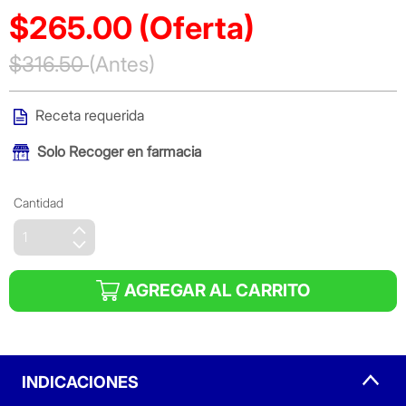
$265.00
(Oferta)
Precio reducido de
$316.50
(Antes)
(Oferta)
Receta requerida
Solo
Recoger en farmacia
Cantidad
AGREGAR AL CARRITO
INDICACIONES