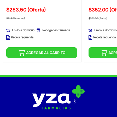
$253.50
(Oferta)
$352.00
(Of
Precio reducido de
(Oferta)
Precio reducid
(Ofer
$313.50
(Antes)
$361.00
(Antes)
Envío a domicilio
Envío a domicilio
Recoger en farmacia
Receta requerida
Receta requerida
AGREGAR AL CARRITO
AGR