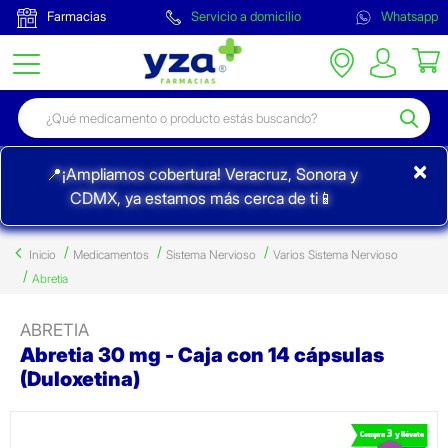
Farmacias
Servicio a domicilio
Whatsapp
×
📍¡Ampliamos cobertura! Veracruz, Sonora y
CDMX, ya estamos más cerca de ti📱
Inicio
Medicamentos
Sistema Nervioso
Varios Sistema Nervioso
Abretia
ABRETIA
Abretia 30 mg - Caja con 14 cápsulas
(Duloxetina)