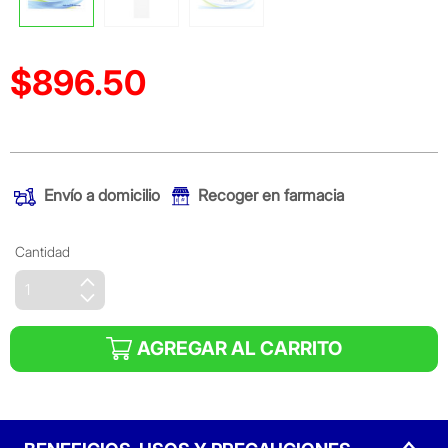
$896.50
Precio reducido de
(Oferta)
Envío a domicilio
Recoger en farmacia
Cantidad
AGREGAR AL CARRITO