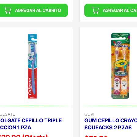
AGREGAR AL CARRITO
AGREGAR AL CA
OLGATE
GUM
OLGATE CEPILLO TRIPLE
GUM CEPILLO CRAYO
CCION 1 PZA
SQUEACKS 2 PZAS
Precio reducido de