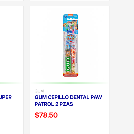
GUM
UPER
GUM CEPILLO DENTAL PAW
PATROL 2 PZAS
Precio reducido de
$78.50
(Oferta)