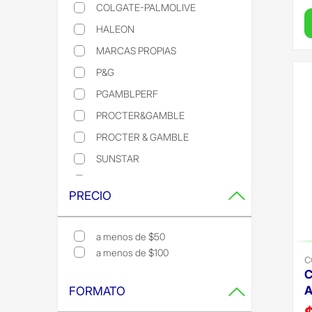
Refine by Marca: YZA
COLGATE-PALMOLIVE
Refine by Laboratorio: colgate-palmolive
HALEON
Refine by Laboratorio: haleon
MARCAS PROPIAS
Refine by Laboratorio: MARCAS PROPIAS
P&G
Refine by Laboratorio: p&g
PGAMBLPERF
Refine by Laboratorio: pgamblperf
PROCTER&GAMBLE
Refine by Laboratorio: procter&gamble
PROCTER & GAMBLE
Refine by Laboratorio: PROCTER & GAMBLE
SUNSTAR
Refine by Laboratorio: SUNSTAR
SUNSTAR
Refine by Laboratorio: sunstar
PRECIO
a menos de $50
Refine by Precio: a menos de $50
a menos de $100
Refine by Precio: a menos de $100
C
C
A
FORMATO