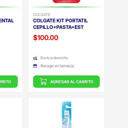
COLGATE
ENTAL
COLGATE KIT PORTATIL
CEPILLO+PASTA+EST
Precio reducido de
$100.00
(Oferta)
Envío a domicilio
Recoger en farmacia
RRITO
AGREGAR AL CARRITO