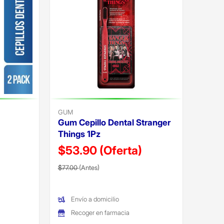
GUM
Gum Cepillo Dental Stranger
Things 1Pz
$53.90
(Oferta)
Precio reducido de
(Oferta)
$77.00
(Antes)
Envío a domicilio
Recoger en farmacia