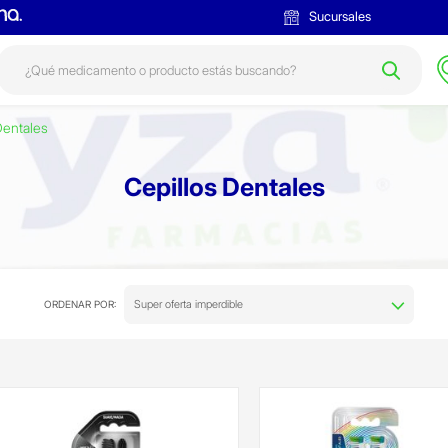
Sucursales
Dentales
Cepillos Dentales
Super oferta imperdible
ORDENAR POR: