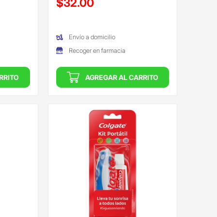
$32.00
(Oferta)
Envío a domicilio
Recoger en farmacia
RRITO
AGREGAR AL CARRITO