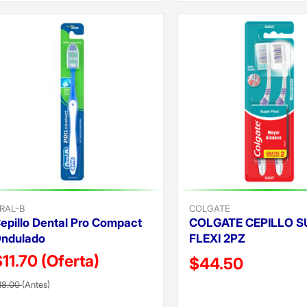
RAL-B
COLGATE
epillo Dental Pro Compact
COLGATE CEPILLO S
ndulado
FLEXI 2PZ
$11.70
(Oferta)
Precio reducido de
$44.50
recio reducido de
(Oferta)
18.00
(Antes)
(Oferta)