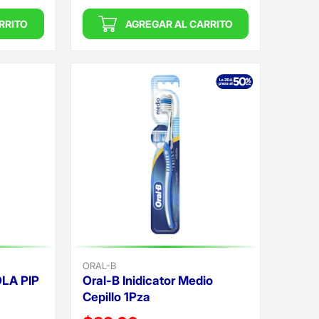
RRITO
AGREGAR AL CARRITO
ORAL-B
LA PIP
Oral-B Inidicator Medio
Cepillo 1Pza
Precio reducido de