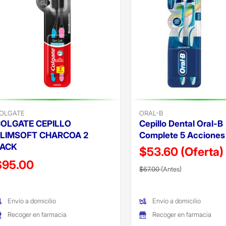
OLGATE
ORAL-B
OLGATE CEPILLO
Cepillo Dental Oral-B
LIMSOFT CHARCOA 2
Complete 5 Acciones
PACK
$53.60
(Oferta)
recio reducido de
$95.00
Precio reducido de
(Oferta)
$67.00
(Antes)
Oferta)
Envío a domicilio
Envío a domicilio
Recoger en farmacia
Recoger en farmacia