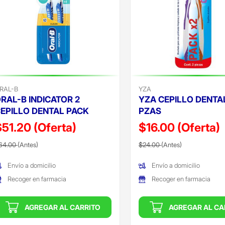
RAL-B
YZA
RAL-B INDICATOR 2
YZA CEPILLO DENTA
EPILLO DENTAL PACK
PZAS
$51.20
(Oferta)
$16.00
(Oferta)
recio reducido de
(Oferta)
Precio reducido de
(Oferta)
64.00
(Antes)
$24.00
(Antes)
Envío a domicilio
Envío a domicilio
Recoger en farmacia
Recoger en farmacia
AGREGAR AL CARRITO
AGREGAR AL CA