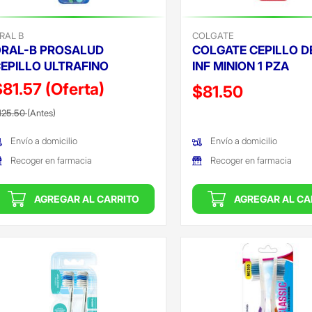
RAL B
COLGATE
RAL-B PROSALUD
COLGATE CEPILLO D
EPILLO ULTRAFINO
INF MINION 1 PZA
$81.57
(Oferta)
Precio reducido de
$81.50
recio reducido de
(Oferta)
125.50
(Antes)
(Oferta)
Envío a domicilio
Envío a domicilio
Recoger en farmacia
Recoger en farmacia
AGREGAR AL CARRITO
AGREGAR AL CA