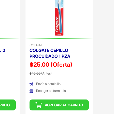
COLGATE
L 2
COLGATE CEPILLO
PROCUIDADO 1 PZA
$25.00
(Oferta)
Precio reducido de
(Oferta)
$46.00
(Antes)
Envío a domicilio
Recoger en farmacia
RRITO
AGREGAR AL CARRITO