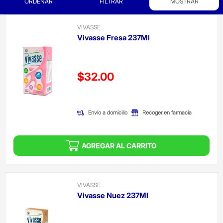
ORDENAR
FILTRAR
MOSTRAR
VIVASSE
Vivasse Fresa 237Ml
Precio reducido de
$32.00
(Oferta)
Envío a domicilio
Recoger en farmacia
AGREGAR AL CARRITO
VIVASSE
Vivasse Nuez 237Ml