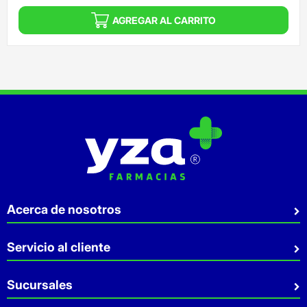
AGREGAR AL CARRITO
Acerca de nosotros
Quiénes somos
Servicio al cliente
Sostenibilidad
Preguntas Frecuentes
Sucursales
Aviso de privacidad
Contacto