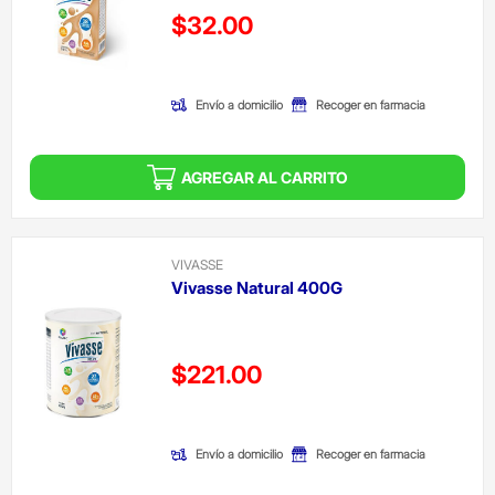
Precio reducido de
$32.00
(Oferta)
Envío a domicilio
Recoger en farmacia
AGREGAR AL CARRITO
VIVASSE
Vivasse Natural 400G
Precio reducido de
$221.00
(Oferta)
Envío a domicilio
Recoger en farmacia