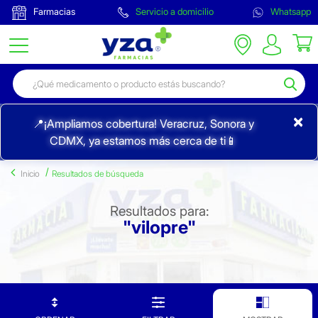
Farmacias
Servicio a domicilio
Whatsapp
×
📍¡Ampliamos cobertura! Veracruz, Sonora y
CDMX, ya estamos más cerca de ti📱
Inicio
Resultados de búsqueda
Resultados para:
"vilopre"