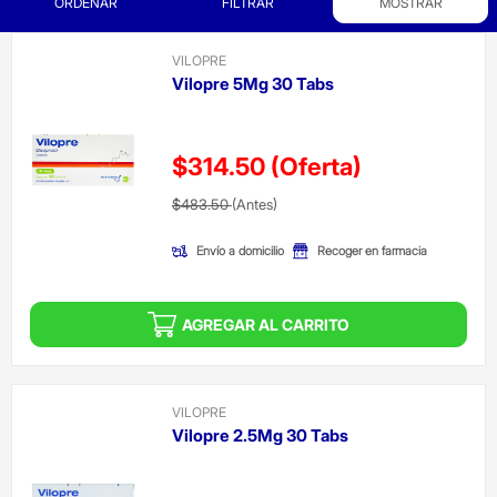
ORDENAR
FILTRAR
MOSTRAR
VILOPRE
Vilopre 5Mg 30 Tabs
$314.50
(Oferta)
Precio reducido de
(Oferta)
$483.50
(Antes)
Envío a domicilio
Recoger en farmacia
AGREGAR AL CARRITO
VILOPRE
Vilopre 2.5Mg 30 Tabs