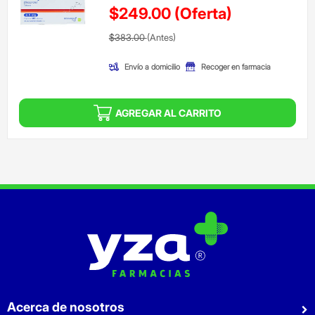
$249.00
(Oferta)
Precio reducido de
(Oferta)
$383.00
(Antes)
Envío a domicilio
Recoger en farmacia
AGREGAR AL CARRITO
Acerca de nosotros