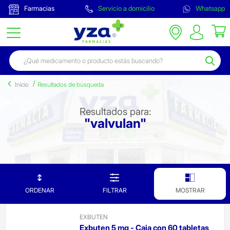
Farmacias
Servicio a domicilio
Whatsapp
Inicio
Resultados de búsqueda
Resultados para:
"valvulan"
ORDENAR
FILTRAR
MOSTRAR
EXBUTEN
Exbuten 5 mg - Caja con 60 tabletas