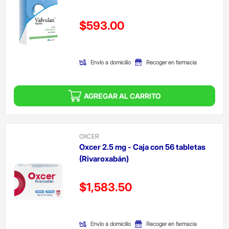
Precio reducido de
$593.00
(Oferta)
Envío a domicilio
Recoger en farmacia
AGREGAR AL CARRITO
OXCER
Oxcer 2.5 mg - Caja con 56 tabletas
(Rivaroxabán)
Precio reducido de
$1,583.50
(Oferta)
Envío a domicilio
Recoger en farmacia