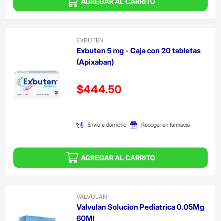
AGREGAR AL CARRITO
EXBUTEN
Exbuten 5 mg - Caja con 20 tabletas
(Apixaban)
Precio reducido de
$444.50
(Oferta)
Envío a domicilio
Recoger en farmacia
AGREGAR AL CARRITO
VALVULAN
Valvulan Solucion Pediatrica 0.05Mg
60Ml