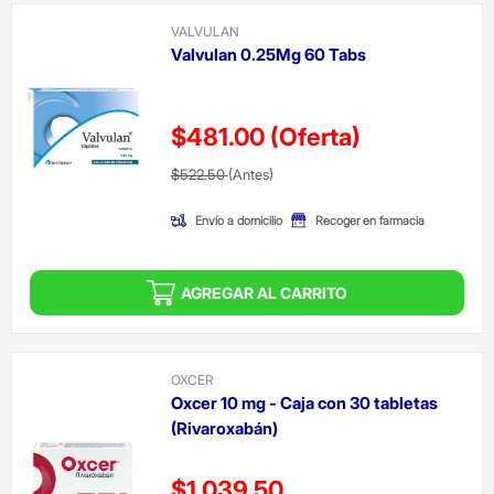
VALVULAN
Valvulan 0.25Mg 60 Tabs
$481.00
(Oferta)
Precio reducido de
(Oferta)
$522.50
(Antes)
Envío a domicilio
Recoger en farmacia
AGREGAR AL CARRITO
OXCER
Oxcer 10 mg - Caja con 30 tabletas
(Rivaroxabán)
Precio reducido de
$1,039.50