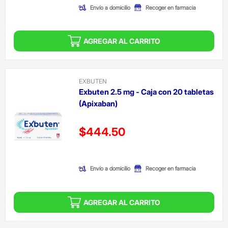
Envío a domicilio
Recoger en farmacia
AGREGAR AL CARRITO
EXBUTEN
Exbuten 2.5 mg - Caja con 20 tabletas
(Apixaban)
Precio reducido de
$444.50
(Oferta)
Envío a domicilio
Recoger en farmacia
AGREGAR AL CARRITO