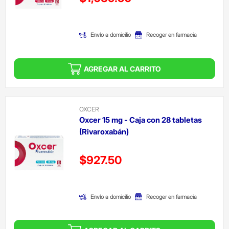
(Oferta)
Envío a domicilio
Recoger en farmacia
AGREGAR AL CARRITO
OXCER
Oxcer 15 mg - Caja con 28 tabletas
(Rivaroxabán)
Precio reducido de
$927.50
(Oferta)
Envío a domicilio
Recoger en farmacia