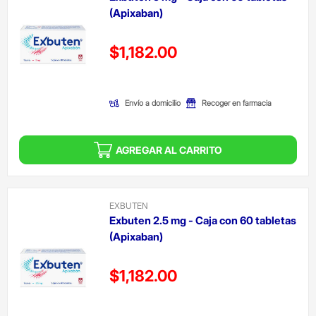
(Apixaban)
Precio reducido de
$1,182.00
(Oferta)
Envío a domicilio
Recoger en farmacia
AGREGAR AL CARRITO
EXBUTEN
Exbuten 2.5 mg - Caja con 60 tabletas
(Apixaban)
Precio reducido de
$1,182.00
(Oferta)