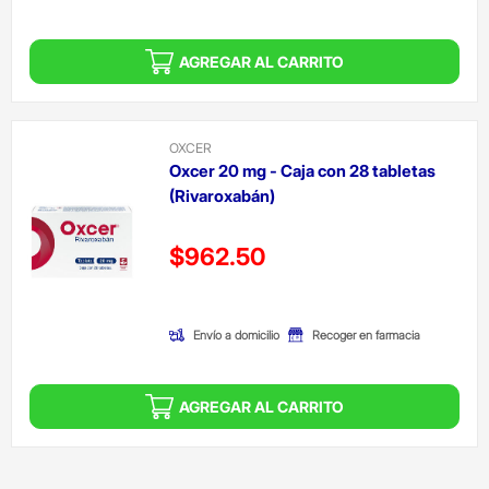
AGREGAR AL CARRITO
OXCER
Oxcer 20 mg - Caja con 28 tabletas
(Rivaroxabán)
Precio reducido de
$962.50
(Oferta)
Envío a domicilio
Recoger en farmacia
AGREGAR AL CARRITO