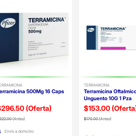
ERRAMICINA
TERRAMICINA
erramicina 500Mg 16 Caps
Terramicina Oftalmic
Unguento 10G 1 Pza
$296.50
(Oferta)
$153.00
(Oferta
recio reducido de
(Oferta)
Precio reducido de
(Oferta)
322.00
(Antes)
$170.00
(Antes)
Envío a domicilio