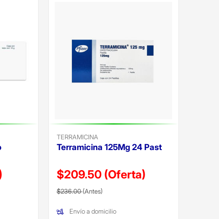
TERRAMICINA
o
Terramicina 125Mg 24 Past
)
$209.50
(Oferta)
Precio reducido de
(Oferta)
$236.00
(Antes)
Envío a domicilio