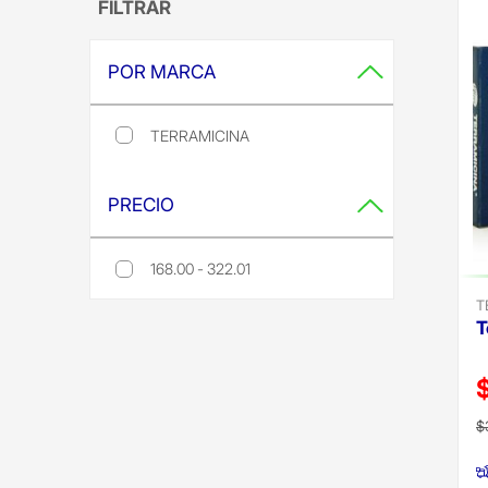
FILTRAR
POR MARCA
TERRAMICINA
Refine by Por Marca: terramicina
PRECIO
168.00 - 322.01
Refine by Precio: 168.00 - 322.01
T
T
P
$