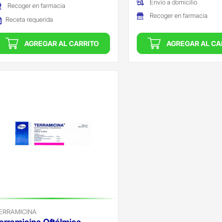
Envío a domicilio
Recoger en farmacia
Recoger en farmacia
Receta requerida
AGREGAR AL CARRITO
AGREGAR AL CA
ERRAMICINA
erramicina Oftálmica