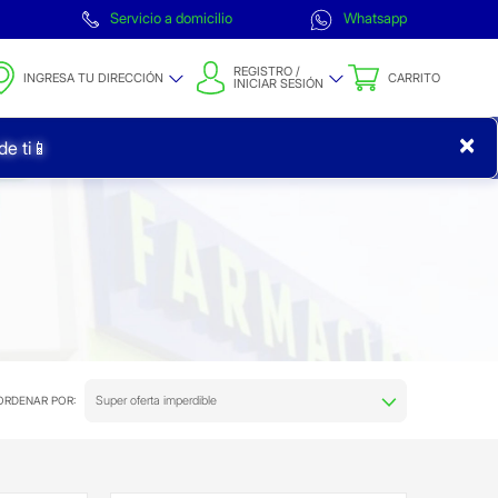
Servicio a domicilio
Whatsapp
REGISTRO /
INGRESA TU DIRECCIÓN
CARRITO
INICIAR SESIÓN
×
e ti📱
Super oferta imperdible
ORDENAR POR: