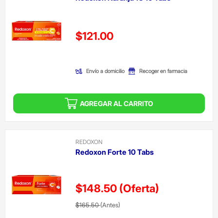
Precio reducido de
$121.00
(Oferta)
Envío a domicilio
Recoger en farmacia
AGREGAR AL CARRITO
REDOXON
Redoxon Forte 10 Tabs
$148.50
(Oferta)
Precio reducido de
(Oferta)
$165.50
(Antes)