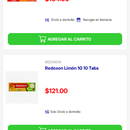
(Oferta)
Envío a domicilio
Recoger en farmacia
AGREGAR AL CARRITO
REDOXON
Redoxon Limón 1G 10 Tabs
Precio reducido de
$121.00
(Oferta)
Solo
Envío a domicilio