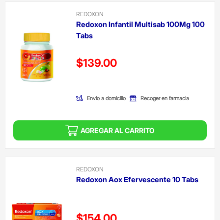
REDOXON
Redoxon Infantil Multisab 100Mg 100
Tabs
Precio reducido de
$139.00
(Oferta)
Envío a domicilio
Recoger en farmacia
AGREGAR AL CARRITO
REDOXON
Redoxon Aox Efervescente 10 Tabs
Precio reducido de
$154.00