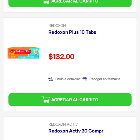
AGREGAR AL CARRITO
REDOXON
Redoxon Plus 10 Tabs
Precio reducido de
$132.00
(Oferta)
Envío a domicilio
Recoger en farmacia
AGREGAR AL CARRITO
REDOXON ACTIV
Redoxon Activ 30 Compr