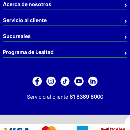
Acerca de nosotros
Quiénes somos
Servicio al cliente
Sostenibilidad
Preguntas Frecuentes
Sucursales
Aviso de privacidad
Contacto
Términos y Condiciones
Sucursales
Programa de Lealtad
Facturación
Servicio a Domicilio
Retiro en tienda
Cuídate Mucho
Réntanos tu local
Blog
Pago de Servicios
Folleto Promocional
Consultorios
Sitio Dermocosmética
Servicio al cliente
81 8389 8000