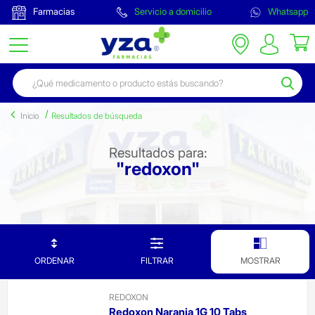
Farmacias
Servicio a domicilio
Whatsapp
Inicio
Resultados de búsqueda
Resultados para:
"redoxon"
ORDENAR
FILTRAR
MOSTRAR
REDOXON
Redoxon Naranja 1G 10 Tabs