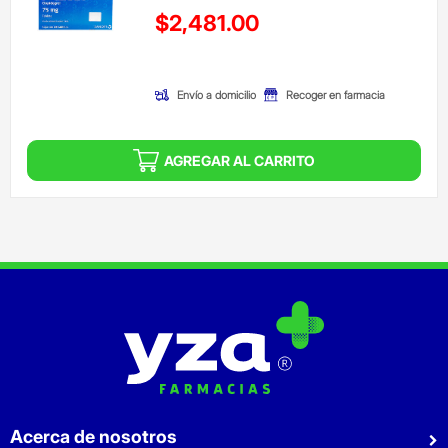
Precio reducido de
$2,481.00
(Oferta)
Envío a domicilio
Recoger en farmacia
AGREGAR AL CARRITO
Acerca de nosotros