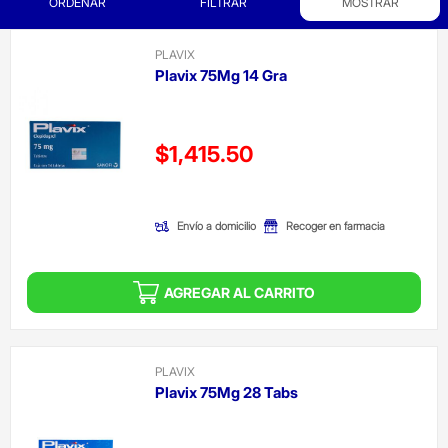
ORDENAR
FILTRAR
MOSTRAR
PLAVIX
Plavix 75Mg 14 Gra
Precio reducido de
$1,415.50
(Oferta)
Envío a domicilio
Recoger en farmacia
AGREGAR AL CARRITO
PLAVIX
Plavix 75Mg 28 Tabs