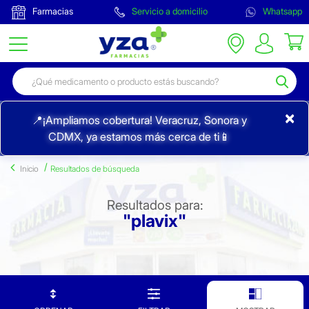
Farmacias
Servicio a domicilio
Whatsapp
×
📍¡Ampliamos cobertura! Veracruz, Sonora y
CDMX, ya estamos más cerca de ti📱
Inicio
Resultados de búsqueda
Resultados para:
"plavix"