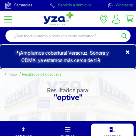
Farmacias
Servicio a domicilio
Whatsapp
×
📍¡Ampliamos cobertura! Veracruz, Sonora y
CDMX, ya estamos más cerca de ti📱
Inicio
Resultados de búsqueda
Resultados para:
"optive"