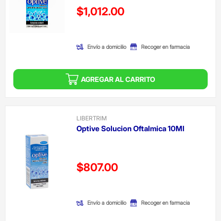
Precio reducido de
$1,012.00
(Oferta)
Envío a domicilio
Recoger en farmacia
AGREGAR AL CARRITO
LIBERTRIM
Optive Solucion Oftalmica 10Ml
Precio reducido de
$807.00
(Oferta)
Envío a domicilio
Recoger en farmacia