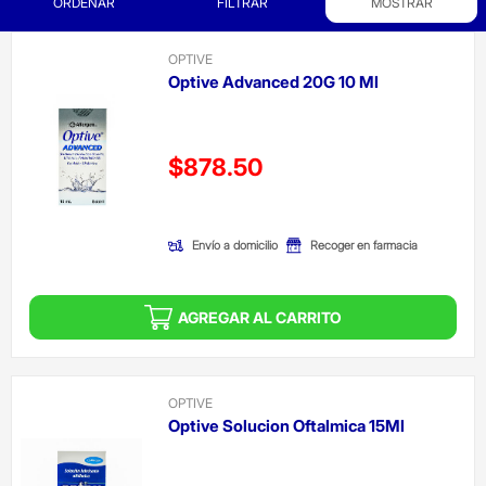
ORDENAR
FILTRAR
MOSTRAR
OPTIVE
Optive Advanced 20G 10 Ml
Precio reducido de
$878.50
(Oferta)
Envío a domicilio
Recoger en farmacia
AGREGAR AL CARRITO
OPTIVE
Optive Solucion Oftalmica 15Ml