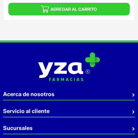
AGREGAR AL CARRITO
Acerca de nosotros
Quiénes somos
Servicio al cliente
Sostenibilidad
Preguntas Frecuentes
Sucursales
Aviso de privacidad
Contacto