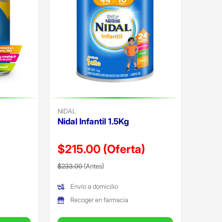
NIDAL
Nidal Infantil 1.5Kg
$215.00
(Oferta)
Precio reducido de
(Oferta)
$233.00
(Antes)
Envío a domicilio
Recoger en farmacia