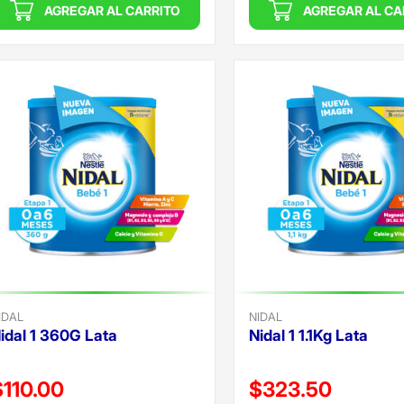
AGREGAR AL CARRITO
AGREGAR AL CA
IDAL
NIDAL
idal 1 360G Lata
Nidal 1 1.1Kg Lata
recio reducido de
Precio reducido de
$110.00
$323.50