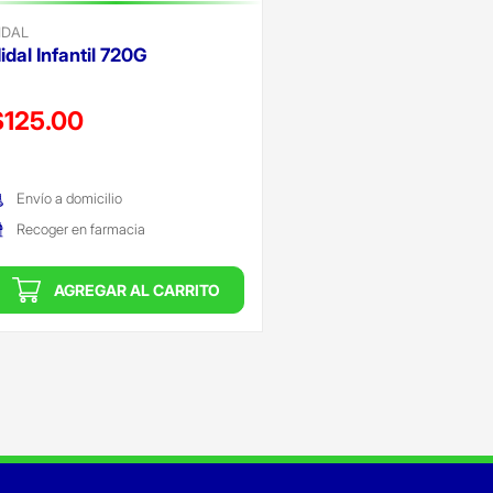
IDAL
idal Infantil 720G
recio reducido de
$125.00
Oferta)
Envío a domicilio
Recoger en farmacia
AGREGAR AL CARRITO