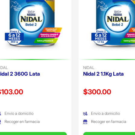
IDAL
NIDAL
idal 2 360G Lata
Nidal 2 1.1Kg Lata
recio reducido de
Precio reducido de
$103.00
$300.00
Oferta)
(Oferta)
Envío a domicilio
Envío a domicilio
Recoger en farmacia
Recoger en farmacia