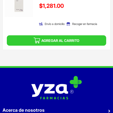
Precio reducido de
$1,281.00
(Oferta)
Envío a domicilio
Recoger en farmacia
AGREGAR AL CARRITO
Acerca de nosotros