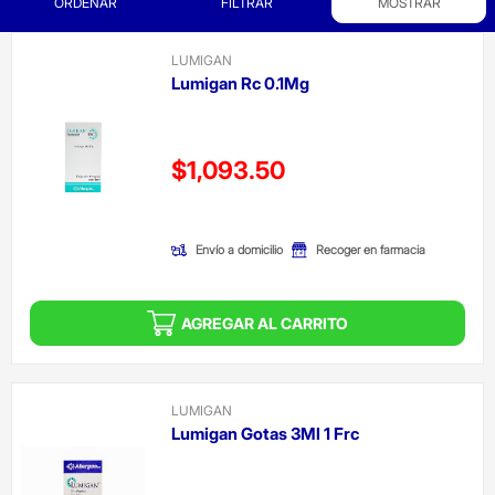
ORDENAR
FILTRAR
MOSTRAR
LUMIGAN
Lumigan Rc 0.1Mg
Precio reducido de
$1,093.50
(Oferta)
Envío a domicilio
Recoger en farmacia
AGREGAR AL CARRITO
LUMIGAN
Lumigan Gotas 3Ml 1 Frc