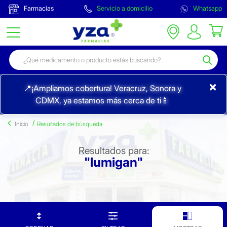
Farmacias
Servicio a domicilio
Whatsapp
×
📍¡Ampliamos cobertura! Veracruz, Sonora y
CDMX, ya estamos más cerca de ti📱
Inicio
Resultados de búsqueda
Resultados para:
"lumigan"