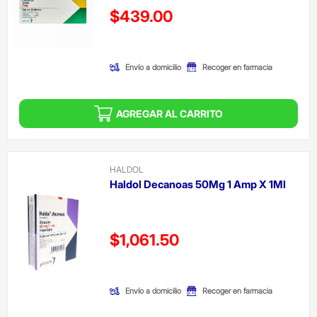
Precio reducido de
$439.00
(Oferta)
Envío a domicilio
Recoger en farmacia
AGREGAR AL CARRITO
HALDOL
Haldol Decanoas 50Mg 1 Amp X 1Ml
Precio reducido de
$1,061.50
(Oferta)
Envío a domicilio
Recoger en farmacia