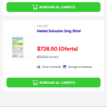
AGREGAR AL CARRITO
HALDOL
Haldol Solución 2mg 30ml
$726.50
(Oferta)
Precio reducido de
(Oferta)
$731.50
(Antes)
Envío a domicilio
Recoger en farmacia
AGREGAR AL CARRITO