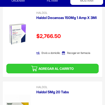
ORDENAR
FILTRAR
MOSTRAR
HALDOL
Haldol Decanoas 150Mg 1 Amp X 3Ml
Precio reducido de
$2,766.50
(Oferta)
Envío a domicilio
Recoger en farmacia
AGREGAR AL CARRITO
HALDOL
Haldol 5Mg 20 Tabs