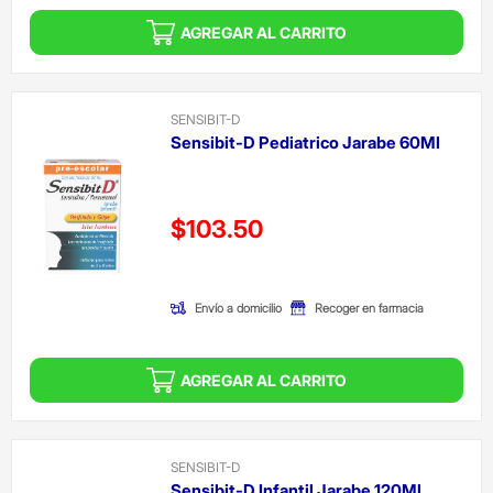
AGREGAR AL CARRITO
SENSIBIT-D
Sensibit-D Pediatrico Jarabe 60Ml
Precio reducido de
$103.50
(Oferta)
Envío a domicilio
Recoger en farmacia
AGREGAR AL CARRITO
SENSIBIT-D
Sensibit-D Infantil Jarabe 120Ml