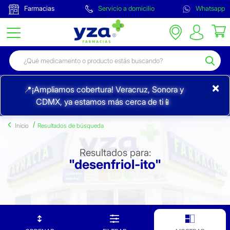
Farmacias
Servicio a domicilio
Whatsapp
×
📍¡Ampliamos cobertura! Veracruz, Sonora y
CDMX, ya estamos más cerca de ti📱
Inicio
Resultados de búsqueda
Resultados para:
"desenfriol-ito"