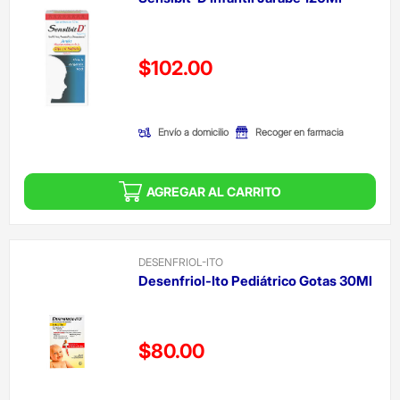
Precio reducido de
$102.00
(Oferta)
Envío a domicilio
Recoger en farmacia
AGREGAR AL CARRITO
DESENFRIOL-ITO
Desenfriol-Ito Pediátrico Gotas 30Ml
Precio reducido de
$80.00
(Oferta)