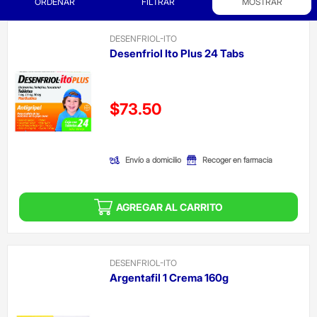
ORDENAR
FILTRAR
MOSTRAR
DESENFRIOL-ITO
Desenfriol Ito Plus 24 Tabs
Precio reducido de
$73.50
(Oferta)
Envío a domicilio
Recoger en farmacia
AGREGAR AL CARRITO
DESENFRIOL-ITO
Argentafil 1 Crema 160g