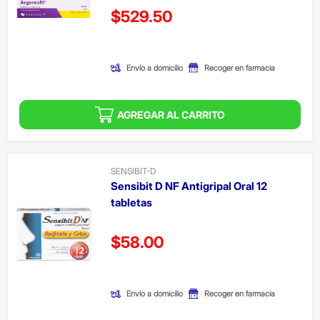
Precio reducido de
$529.50
(Oferta)
Envío a domicilio
Recoger en farmacia
AGREGAR AL CARRITO
SENSIBIT-D
Sensibit D NF Antigripal Oral 12
tabletas
Precio reducido de
$58.00
(Oferta)
Envío a domicilio
Recoger en farmacia