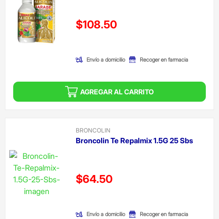
Precio reducido de
$108.50
(Oferta)
Envío a domicilio
Recoger en farmacia
AGREGAR AL CARRITO
BRONCOLIN
Broncolin Te Repalmix 1.5G 25 Sbs
Precio reducido de
$64.50
(Oferta)
Envío a domicilio
Recoger en farmacia