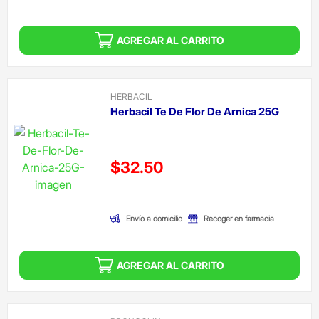
AGREGAR AL CARRITO
HERBACIL
Herbacil Te De Flor De Arnica 25G
Precio reducido de
$32.50
(Oferta)
Envío a domicilio
Recoger en farmacia
AGREGAR AL CARRITO