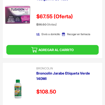
$67.55
(Oferta)
Precio reducido de
(Oferta)
$96.50
(Antes)
Envío a domicilio
Recoger en farmacia
AGREGAR AL CARRITO
BRONCOLIN
Broncolin Jarabe Etiqueta Verde
140Ml
Precio reducido de
$108.50
(Oferta)