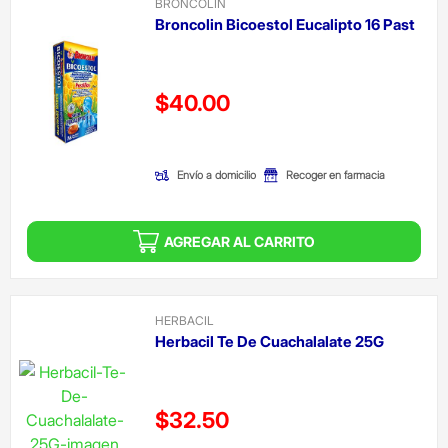
BRONCOLIN
Broncolin Bicoestol Eucalipto 16 Past
Precio reducido de
$40.00
(Oferta)
Envío a domicilio
Recoger en farmacia
AGREGAR AL CARRITO
HERBACIL
Herbacil Te De Cuachalalate 25G
Precio reducido de
$32.50