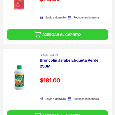
(Oferta)
Envío a domicilio
Recoger en farmacia
AGREGAR AL CARRITO
BRONCOLIN
Broncolin Jarabe Etiqueta Verde
250Ml
Precio reducido de
$181.00
(Oferta)
Envío a domicilio
Recoger en farmacia