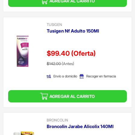
AGREGAR AL CARRITO
TUSIGEN
Tusigen Nf Adulto 150Ml
$99.40
(Oferta)
Precio reducido de
(Oferta)
$142.00
(Antes)
Envío a domicilio
Recoger en farmacia
AGREGAR AL CARRITO
BRONCOLIN
Broncolin Jarabe Alicolix 140Ml