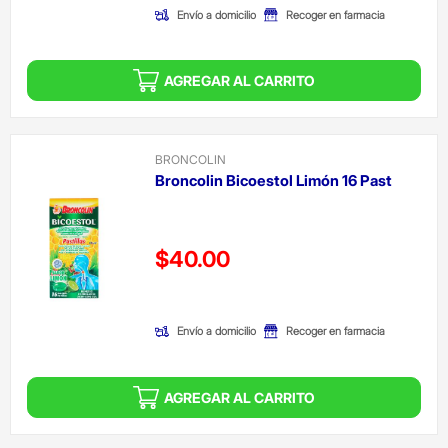
Envío a domicilio
Recoger en farmacia
AGREGAR AL CARRITO
BRONCOLIN
Broncolin Bicoestol Limón 16 Past
Precio reducido de
$40.00
(Oferta)
Envío a domicilio
Recoger en farmacia
AGREGAR AL CARRITO