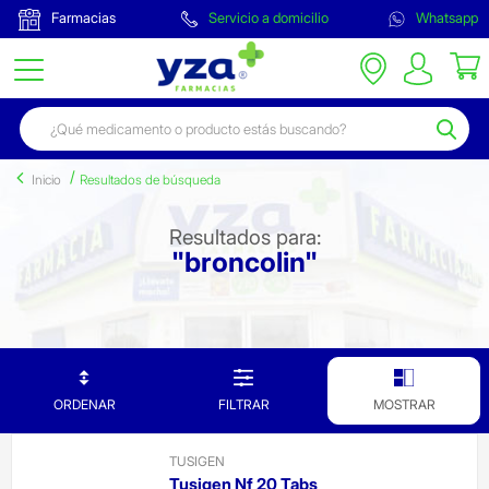
Farmacias
Servicio a domicilio
Whatsapp
Inicio
Resultados de búsqueda
Resultados para:
"broncolin"
ORDENAR
FILTRAR
MOSTRAR
TUSIGEN
Tusigen Nf 20 Tabs