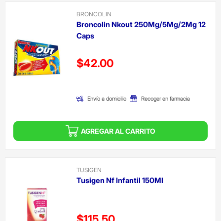
BRONCOLIN
Broncolin Nkout 250Mg/5Mg/2Mg 12
Caps
Precio reducido de
$42.00
(Oferta)
Envío a domicilio
Recoger en farmacia
AGREGAR AL CARRITO
TUSIGEN
Tusigen Nf Infantil 150Ml
Precio reducido de
$115.50