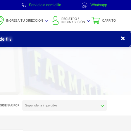
Servicio a domicilio
Whatsapp
REGISTRO /
INGRESA TU DIRECCIÓN
CARRITO
INICIAR SESIÓN
×
e ti📱
Super oferta imperdible
ORDENAR POR: