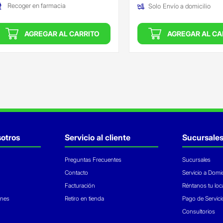
Recoger en farmacia
Solo
Envío a domicilio
AGREGAR AL CARRITO
AGREGAR AL CA
otros
Servicio al cliente
Sucursale
Preguntas Frecuentes
Sucursales
Contacto
Servicio a Domic
Facturación
Réntanos tu loc
ones
Retiro en tienda
Pago de Servici
Consultorios