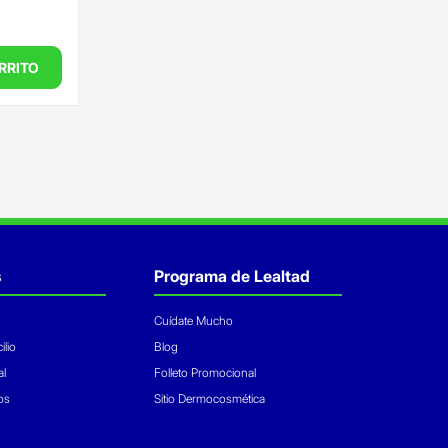
RRITO
s
Programa de Lealtad
Cuídate Mucho
ilio
Blog
al
Folleto Promocional
os
Sitio Dermocosmética