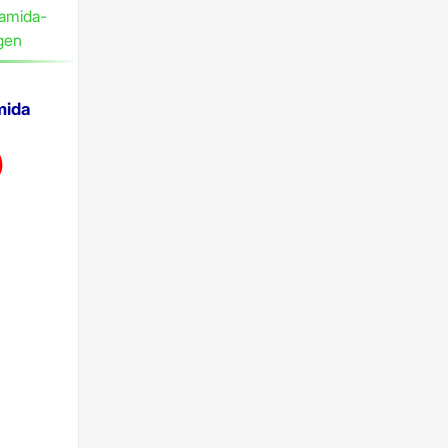
mida
)