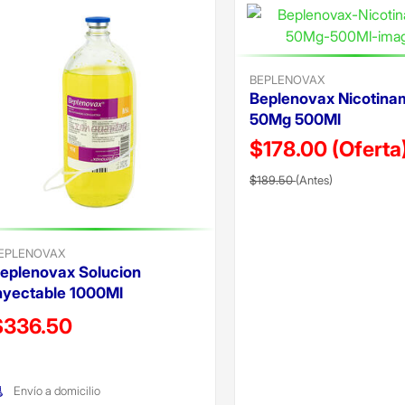
BEPLENOVAX
Beplenovax Nicotina
50Mg 500Ml
$178.00
(Oferta
Precio reducido de
(Oferta)
$189.50
(Antes)
EPLENOVAX
eplenovax Solucion
nyectable 1000Ml
recio reducido de
$336.50
Oferta)
Envío a domicilio