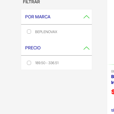
FILTRAR
POR MARCA
BEPLENOVAX
Refine by Por Marca: beplenovax
PRECIO
189.50 - 336.51
Refine by Precio: 189.50 - 336.51
B
B
I
P
(