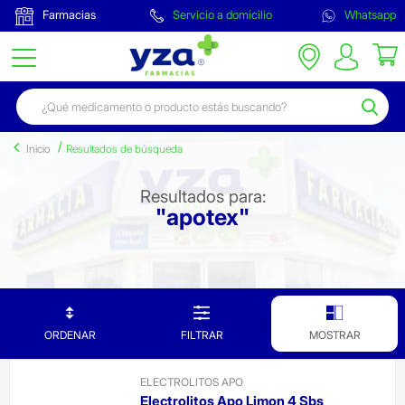
Farmacias
Servicio a domicilio
Whatsapp
Inicio
Resultados de búsqueda
Resultados para:
"apotex"
ORDENAR
FILTRAR
MOSTRAR
ELECTROLITOS APO
Electrolitos Apo Limon 4 Sbs