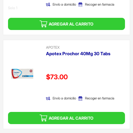
Envío a domicilio
Recoger en farmacia
Solo 1
AGREGAR AL CARRITO
APOTEX
Apotex Prochor 40Mg 30 Tabs
Precio reducido de
$73.00
(Oferta)
Envío a domicilio
Recoger en farmacia
AGREGAR AL CARRITO