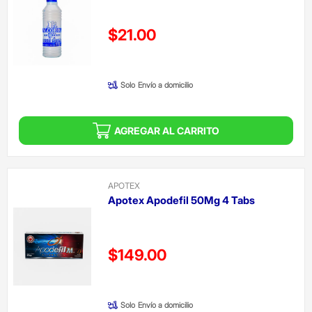
Precio reducido de
$21.00
(Oferta)
Solo
Envío a domicilio
AGREGAR AL CARRITO
APOTEX
Apotex Apodefil 50Mg 4 Tabs
Precio reducido de
$149.00
(Oferta)
Solo
Envío a domicilio