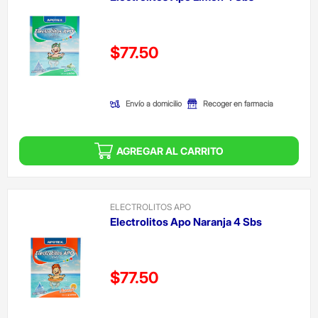
Precio reducido de
$77.50
(Oferta)
Envío a domicilio
Recoger en farmacia
AGREGAR AL CARRITO
ELECTROLITOS APO
Electrolitos Apo Naranja 4 Sbs
Precio reducido de
$77.50
(Oferta)