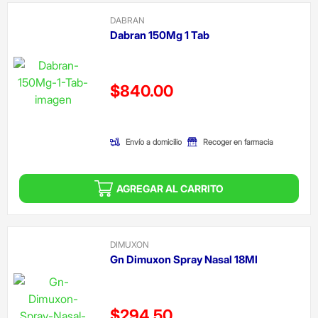
DABRAN
Dabran 150Mg 1 Tab
Precio reducido de
$840.00
(Oferta)
Envío a domicilio
Recoger en farmacia
AGREGAR AL CARRITO
DIMUXON
Gn Dimuxon Spray Nasal 18Ml
Precio reducido de
$294.50