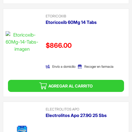
ETORICOXIB
Etoricoxib 60Mg 14 Tabs
Precio reducido de
$866.00
(Oferta)
Envío a domicilio
Recoger en farmacia
AGREGAR AL CARRITO
ELECTROLITOS APO
Electrolitos Apo 27.9G 25 Sbs