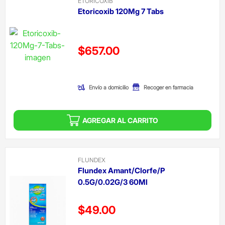
ETORICOXIB
Etoricoxib 120Mg 7 Tabs
Precio reducido de
$657.00
(Oferta)
Envío a domicilio
Recoger en farmacia
AGREGAR AL CARRITO
FLUNDEX
Flundex Amant/Clorfe/P
0.5G/0.02G/3 60Ml
Precio reducido de
$49.00