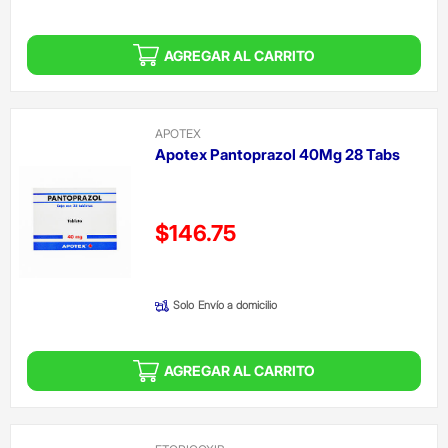
AGREGAR AL CARRITO
APOTEX
Apotex Pantoprazol 40Mg 28 Tabs
Precio reducido de
$146.75
(Oferta)
Solo
Envío a domicilio
AGREGAR AL CARRITO