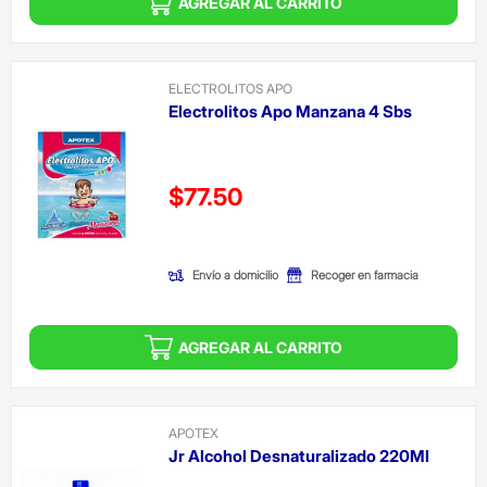
AGREGAR AL CARRITO
ELECTROLITOS APO
Electrolitos Apo Manzana 4 Sbs
Precio reducido de
$77.50
(Oferta)
Envío a domicilio
Recoger en farmacia
AGREGAR AL CARRITO
APOTEX
Jr Alcohol Desnaturalizado 220Ml