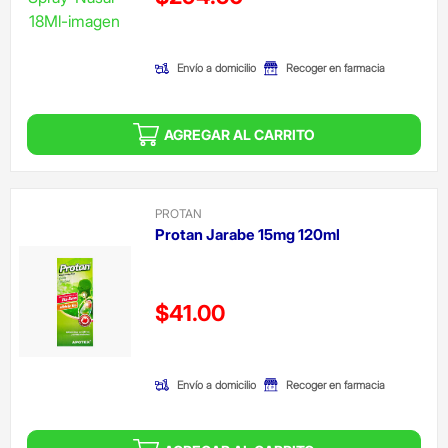
(Oferta)
Envío a domicilio
Recoger en farmacia
AGREGAR AL CARRITO
PROTAN
Protan Jarabe 15mg 120ml
Precio reducido de
$41.00
(Oferta)
Envío a domicilio
Recoger en farmacia