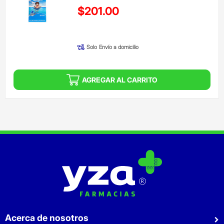
Precio reducido de
$201.00
(Oferta)
Solo
Envío a domicilio
AGREGAR AL CARRITO
Acerca de nosotros