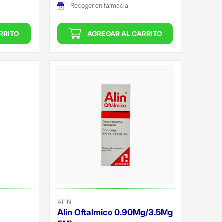
Recoger en farmacia
RRITO
AGREGAR AL CARRITO
ALIN
Alin Oftalmico 0.90Mg/3.5Mg