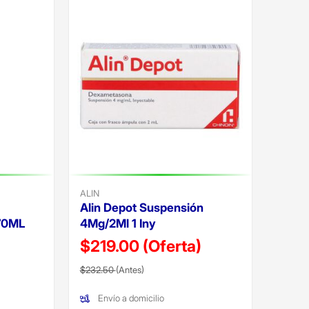
ALIN
Alin Depot Suspensión
70ML
4Mg/2Ml 1 Iny
$219.00
(Oferta)
Precio reducido de
(Oferta)
$232.50
(Antes)
Envío a domicilio