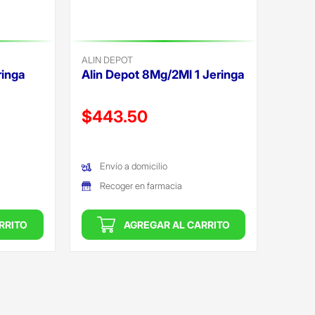
ALIN DEPOT
ringa
Alin Depot 8Mg/2Ml 1 Jeringa
Precio reducido de
$443.50
(Oferta)
Envío a domicilio
Recoger en farmacia
RRITO
AGREGAR AL CARRITO