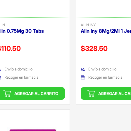
LIN
ALIN INY
lin 0.75Mg 30 Tabs
Alin Iny 8Mg/2Ml 1 Je
recio reducido de
Precio reducido de
$110.50
$328.50
Oferta)
(Oferta)
Envío a domicilio
Envío a domicilio
Recoger en farmacia
Recoger en farmacia
AGREGAR AL CARRITO
AGREGAR AL CA