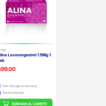
LINA
lina Levonorgestrel 1.5Mg 1
ab
recio reducido de
$99.00
Oferta)
Solo
Recoger en farmacia
Receta retenida
AGREGAR AL CARRITO