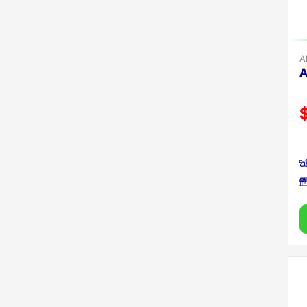
A
A
P
(