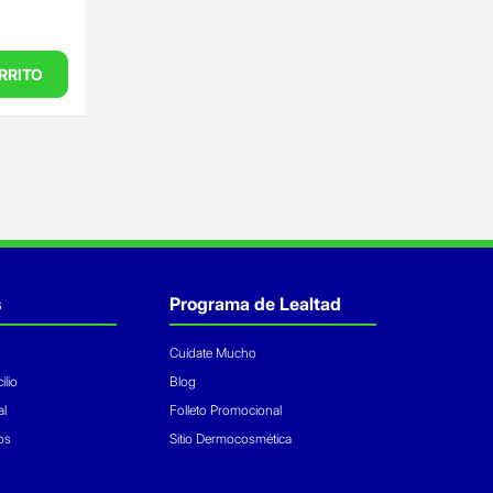
RRITO
s
Programa de Lealtad
Cuídate Mucho
ilio
Blog
al
Folleto Promocional
os
Sitio Dermocosmética