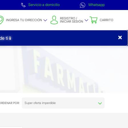
Servicio a domicilio
Whatsapp
REGISTRO /
INGRESA TU DIRECCIÓN
CARRITO
INICIAR SESIÓN
×
e ti📱
Super oferta imperdible
ORDENAR POR: