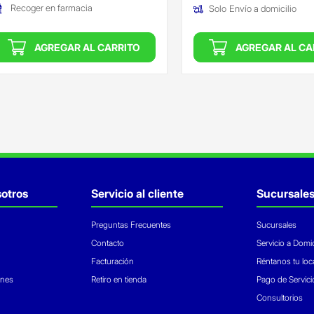
Recoger en farmacia
Solo
Envío a domicilio
AGREGAR AL CARRITO
AGREGAR AL CA
otros
Servicio al cliente
Sucursale
Preguntas Frecuentes
Sucursales
Contacto
Servicio a Domic
Facturación
Réntanos tu loc
ones
Retiro en tienda
Pago de Servici
Consultorios