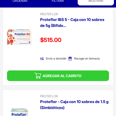
ORDENAR
FILTRAR
MOSTRAR
PROTEFLOR
Proteflor IBS 5 - Caja con 10 sobres
de 5g (Bifido...
Precio reducido de
$515.00
(Oferta)
Envío a domicilio
Recoger en farmacia
AGREGAR AL CARRITO
PROTEFLOR
Proteflor - Caja con 10 sobres de 1.5 g
(Simbióticos)