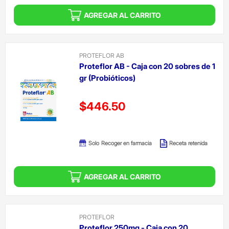
AGREGAR AL CARRITO
PROTEFLOR AB
Proteflor AB - Caja con 20 sobres de 1
gr (Probióticos)
Precio reducido de
$446.50
(Oferta)
Solo
Recoger en farmacia
Receta retenida
AGREGAR AL CARRITO
PROTEFLOR
Proteflor 250mg - Caja con 20