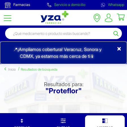
Farmacias
Servicio a domicilio
Whatsapp
×
📍¡Ampliamos cobertura! Veracruz, Sonora y
CDMX, ya estamos más cerca de ti📱
Inicio
Resultados de búsqueda
Resultados para:
"Proteflor"