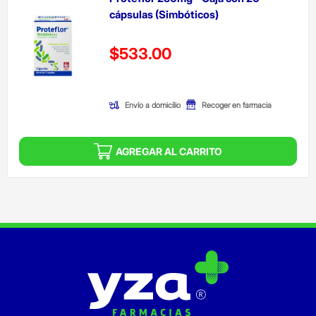
cápsulas (Simbóticos)
Precio reducido de
$533.00
(Oferta)
Envío a domicilio
Recoger en farmacia
AGREGAR AL CARRITO