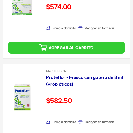
Precio reducido de
$574.00
(Oferta)
Envío a domicilio
Recoger en farmacia
AGREGAR AL CARRITO
PROTEFLOR
Proteflor - Frasco con gotero de 8 ml
(Probióticos)
Precio reducido de
$582.50
(Oferta)
Envío a domicilio
Recoger en farmacia