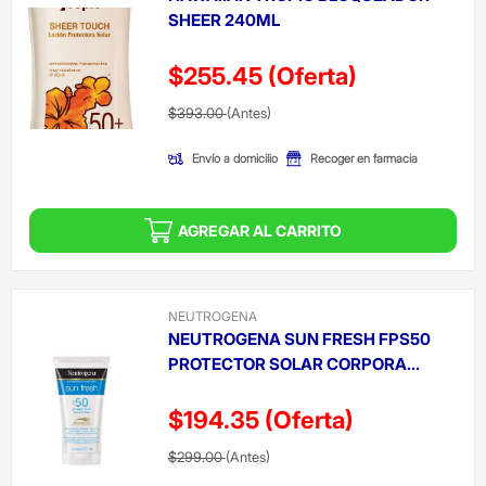
SHEER 240ML
$255.45
(Oferta)
Precio reducido de
(Oferta)
$393.00
(Antes)
Envío a domicilio
Recoger en farmacia
AGREGAR AL CARRITO
NEUTROGENA
NEUTROGENA SUN FRESH FPS50
PROTECTOR SOLAR CORPORA...
$194.35
(Oferta)
Precio reducido de
(Oferta)
$299.00
(Antes)