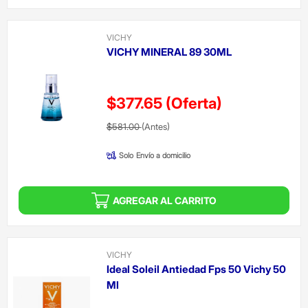
VICHY
VICHY MINERAL 89 30ML
$377.65
(Oferta)
Precio reducido de
(Oferta)
$581.00
(Antes)
Solo
Envío a domicilio
AGREGAR AL CARRITO
VICHY
Ideal Soleil Antiedad Fps 50 Vichy 50
Ml