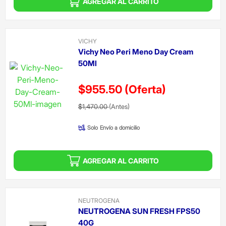
AGREGAR AL CARRITO
VICHY
Vichy Neo Peri Meno Day Cream
50Ml
$955.50
(Oferta)
Precio reducido de
(Oferta)
$1,470.00
(Antes)
Solo
Envío a domicilio
AGREGAR AL CARRITO
NEUTROGENA
NEUTROGENA SUN FRESH FPS50
40G