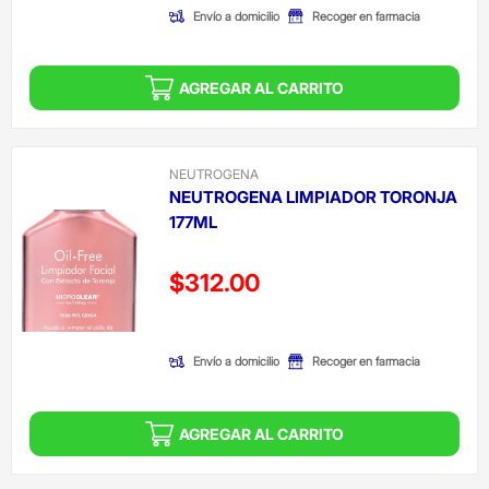
Envío a domicilio
Recoger en farmacia
AGREGAR AL CARRITO
NEUTROGENA
NEUTROGENA LIMPIADOR TORONJA
177ML
Precio reducido de
$312.00
(Oferta)
Envío a domicilio
Recoger en farmacia
AGREGAR AL CARRITO