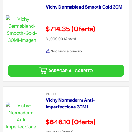
Vichy Dermablend Smooth Gold 30Ml
$714.35
(Oferta)
Precio reducido de
(Oferta)
$1,099.00
(Antes)
Solo
Envío a domicilio
AGREGAR AL CARRITO
VICHY
Vichy Normaderm Anti-
Imperfeccione 30Ml
$646.10
(Oferta)
Precio reducido de
(Oferta)
$994.00
(Antes)