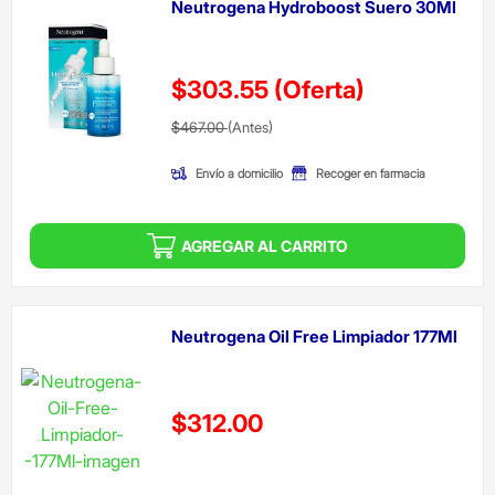
Neutrogena Hydroboost Suero 30Ml
$303.55
(Oferta)
Precio reducido de
(Oferta)
$467.00
(Antes)
Envío a domicilio
Recoger en farmacia
AGREGAR AL CARRITO
Neutrogena Oil Free Limpiador 177Ml
Precio reducido de
$312.00
(Oferta)