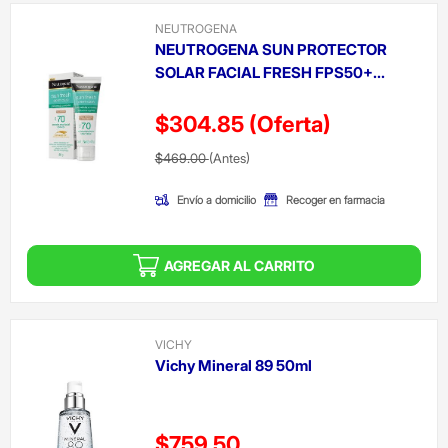
NEUTROGENA
NEUTROGENA SUN PROTECTOR
SOLAR FACIAL FRESH FPS50+...
$304.85
(Oferta)
Precio reducido de
(Oferta)
$469.00
(Antes)
Envío a domicilio
Recoger en farmacia
AGREGAR AL CARRITO
VICHY
Vichy Mineral 89 50ml
Precio reducido de
$759.50