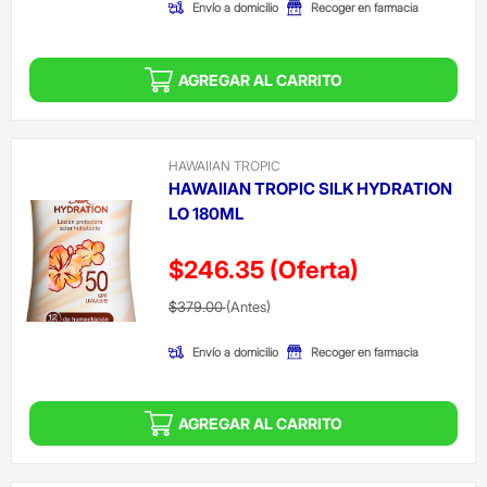
Envío a domicilio
Recoger en farmacia
AGREGAR AL CARRITO
HAWAIIAN TROPIC
HAWAIIAN TROPIC SILK HYDRATION
LO 180ML
$246.35
(Oferta)
Precio reducido de
(Oferta)
$379.00
(Antes)
Envío a domicilio
Recoger en farmacia
AGREGAR AL CARRITO