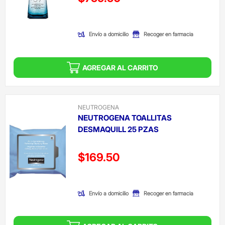
(Oferta)
Envío a domicilio
Recoger en farmacia
AGREGAR AL CARRITO
NEUTROGENA
NEUTROGENA TOALLITAS
DESMAQUILL 25 PZAS
Precio reducido de
$169.50
(Oferta)
Envío a domicilio
Recoger en farmacia