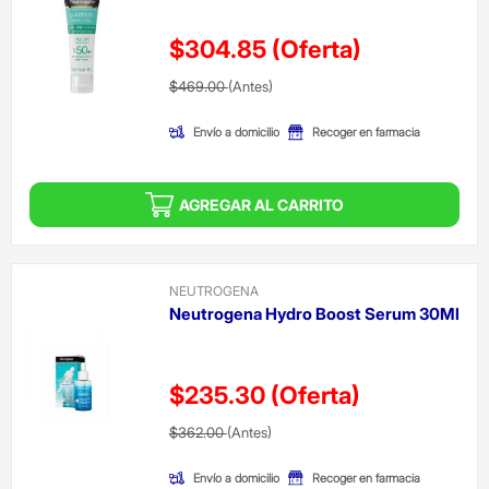
$304.85
(Oferta)
Precio reducido de
(Oferta)
$469.00
(Antes)
Envío a domicilio
Recoger en farmacia
AGREGAR AL CARRITO
NEUTROGENA
Neutrogena Hydro Boost Serum 30Ml
$235.30
(Oferta)
Precio reducido de
(Oferta)
$362.00
(Antes)
Envío a domicilio
Recoger en farmacia