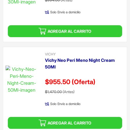
Solo
Envío a domicilio
AGREGAR AL CARRITO
VICHY
Vichy Neo Peri Meno Night Cream
50Ml
$955.50
(Oferta)
Precio reducido de
(Oferta)
$1,470.00
(Antes)
Solo
Envío a domicilio
AGREGAR AL CARRITO