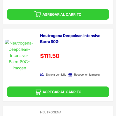
AGREGAR AL CARRITO
Neutrogena Deepclean Intensive
Barra 80G
Precio reducido de
$111.50
(Oferta)
Envío a domicilio
Recoger en farmacia
AGREGAR AL CARRITO
NEUTROGENA