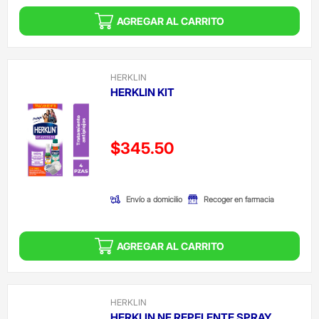
AGREGAR AL CARRITO
HERKLIN
HERKLIN KIT
Precio reducido de
$345.50
(Oferta)
Envío a domicilio
Recoger en farmacia
AGREGAR AL CARRITO
HERKLIN
HERKLIN NF REPELENTE SPRAY