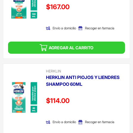
Precio reducido de
$167.00
(Oferta)
Envío a domicilio
Recoger en farmacia
AGREGAR AL CARRITO
HERKLIN
HERKLIN ANTI PIOJOS Y LIENDRES
SHAMPOO 60ML
Precio reducido de
$114.00
(Oferta)
Envío a domicilio
Recoger en farmacia