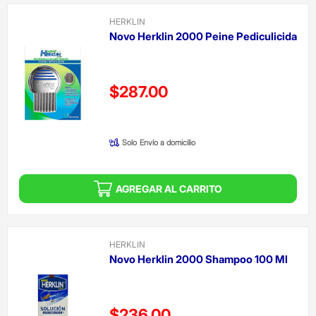
HERKLIN
Novo Herklin 2000 Peine Pediculicida
Precio reducido de
$287.00
(Oferta)
Solo
Envío a domicilio
AGREGAR AL CARRITO
HERKLIN
Novo Herklin 2000 Shampoo 100 Ml
Precio reducido de
$236.00