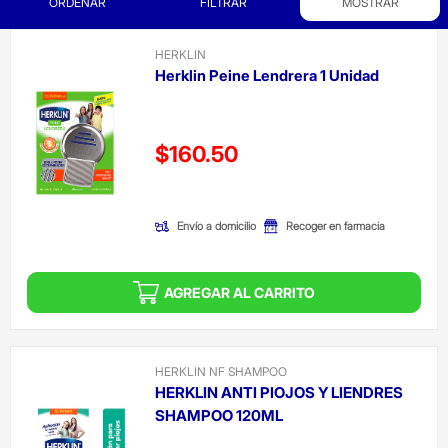
ORDENAR
FILTRAR
MOSTRAR
HERKLIN
Herklin Peine Lendrera 1 Unidad
Precio reducido de
$160.50
(Oferta)
Envío a domicilio
Recoger en farmacia
AGREGAR AL CARRITO
HERKLIN NF SHAMPOO
HERKLIN ANTI PIOJOS Y LIENDRES
SHAMPOO 120ML