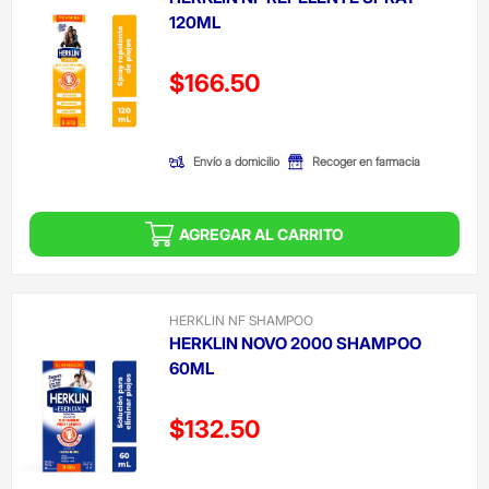
120ML
Precio reducido de
$166.50
(Oferta)
Envío a domicilio
Recoger en farmacia
AGREGAR AL CARRITO
HERKLIN NF SHAMPOO
HERKLIN NOVO 2000 SHAMPOO
60ML
Precio reducido de
$132.50
(Oferta)