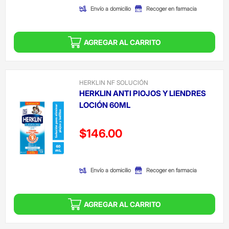
Envío a domicilio
Recoger en farmacia
AGREGAR AL CARRITO
HERKLIN NF SOLUCIÓN
HERKLIN ANTI PIOJOS Y LIENDRES
LOCIÓN 60ML
Precio reducido de
$146.00
(Oferta)
Envío a domicilio
Recoger en farmacia
AGREGAR AL CARRITO