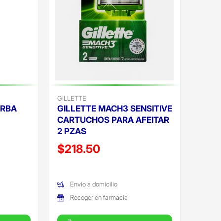
GILLETTE
ARBA
GILLETTE MACH3 SENSITIVE
CARTUCHOS PARA AFEITAR
2 PZAS
Precio reducido de
$218.50
(Oferta)
Envío a domicilio
Recoger en farmacia