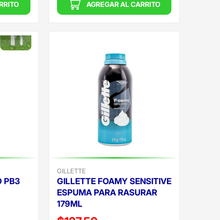
RRITO
AGREGAR AL CARRITO
GILLETTE
O PB3
GILLETTE FOAMY SENSITIVE
ESPUMA PARA RASURAR
179ML
Precio reducido de