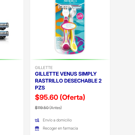
GILLETTE
GILLETTE VENUS SIMPLY
RASTRILLO DESECHABLE 2
)
PZS
$95.60
(Oferta)
Precio reducido de
(Oferta)
$119.50
(Antes)
Envío a domicilio
Recoger en farmacia