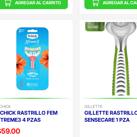
AGREGAR AL CARRITO
AGREGAR AL CA
CHICK
GILLETTE
CHICK RASTRILLO FEM
GILLETTE RASTRILL
TREME3 4 PZAS
SENSECARE 1 PZA
recio reducido de
Precio reducido de
$59.00
(Oferta)