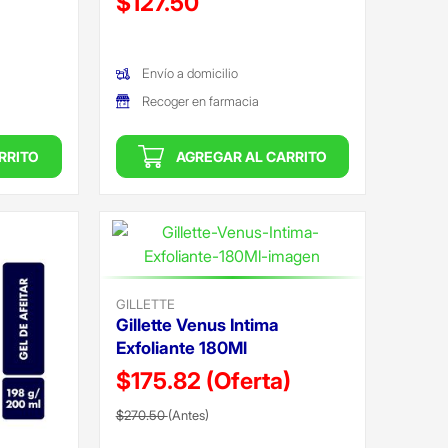
$127.50
(Oferta)
Envío a domicilio
Recoger en farmacia
RRITO
AGREGAR AL CARRITO
GILLETTE
Gillette Venus Intima
Exfoliante 180Ml
$175.82
(Oferta)
Precio reducido de
(Oferta)
$270.50
(Antes)