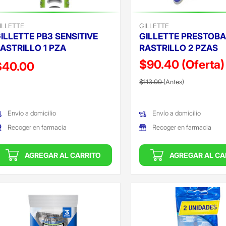
ILLETTE
GILLETTE
ILLETTE PB3 SENSITIVE
GILLETTE PRESTOB
ASTRILLO 1 PZA
RASTRILLO 2 PZAS
$90.40
(Oferta)
recio reducido de
$40.00
Precio reducido de
(Oferta)
Oferta)
$113.00
(Antes)
Envío a domicilio
Envío a domicilio
Recoger en farmacia
Recoger en farmacia
AGREGAR AL CARRITO
AGREGAR AL CA