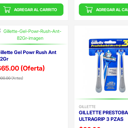
AGREGAR AL CARRITO
AGREGAR AL CA
illette Gel Powr Rush Ant
2Gr
$65.00
(Oferta)
recio reducido de
(Oferta)
100.00
(Antes)
GILLETTE
GILLETTE PRESTOB
ULTRAGRIP 3 PZAS
Precio reducido de