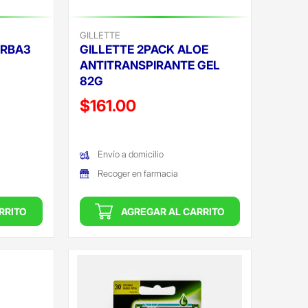
GILLETTE
ARBA3
GILLETTE 2PACK ALOE
ANTITRANSPIRANTE GEL
82G
Precio reducido de
$161.00
(Oferta)
Envío a domicilio
Recoger en farmacia
RRITO
AGREGAR AL CARRITO