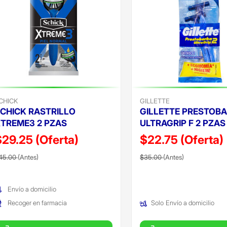
CHICK
GILLETTE
CHICK RASTRILLO
GILLETTE PRESTOB
TREME3 2 PZAS
ULTRAGRIP F 2 PZAS
$29.25
(Oferta)
$22.75
(Oferta)
recio reducido de
(Oferta)
Precio reducido de
(Oferta)
45.00
(Antes)
$35.00
(Antes)
Envío a domicilio
Recoger en farmacia
Solo
Envío a domicilio