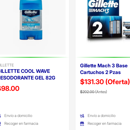
ILLETTE
Gillette Mach 3 Base
ILLETTE COOL WAVE
Cartuchos 2 Pzas
ESODORANTE GEL 82G
$131.30
(Oferta
recio reducido de
$98.00
Precio reducido de
(Oferta)
$202.00
(Antes)
Oferta)
Envío a domicilio
Envío a domicilio
Recoger en farmacia
Recoger en farmacia